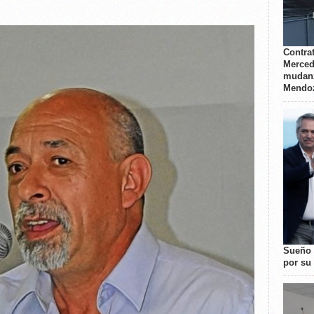
Contrat
Merced
mudanz
Mendo
Sueño 
por su 