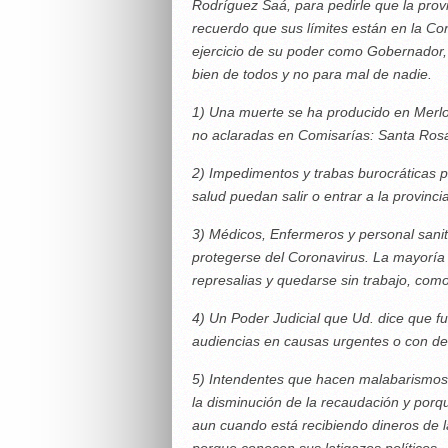
Rodríguez Saá, para pedirle que la provi
recuerdo que sus límites están en la Co
ejercicio de su poder como Gobernador, 
bien de todos y no para mal de nadie.
1) Una muerte se ha producido en Merlo,
no aclaradas en Comisarías: Santa Rosa
2) Impedimentos y trabas burocráticas 
salud puedan salir o entrar a la provincia
3) Médicos, Enfermeros y personal sani
protegerse del Coronavirus. La mayoría 
represalias y quedarse sin trabajo, como
4) Un Poder Judicial que Ud. dice que f
audiencias en causas urgentes o con d
5) Intendentes que hacen malabarismos p
la disminución de la recaudación y porq
aun cuando está recibiendo dineros de
porque conocen sus latigazos políticos.