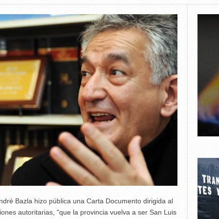
dré Bazla hizo pública una Carta Documento dirigida al
nes autoritarias, "que la provincia vuelva a ser San Luis