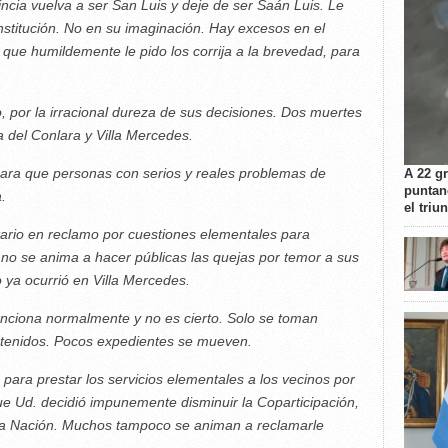
ncia vuelva a ser San Luis y deje de ser Saán Luis. Le
nstitución. No en su imaginación. Hay excesos en el
que humildemente le pido los corrija a la brevedad, para
 por la irracional dureza de sus decisiones. Dos muertes
 del Conlara y Villa Mercedes.
para que personas con serios y reales problemas de
A 22 g
puntan
.
el triu
tario en reclamo por cuestiones elementales para
no se anima a hacer públicas las quejas por temor a sus
 ya ocurrió en Villa Mercedes.
unciona normalmente y no es cierto. Solo se toman
etenidos. Pocos expedientes se mueven.
ara prestar los servicios elementales a los vecinos por
ue Ud. decidió impunemente disminuir la Coparticipación,
 la Nación. Muchos tampoco se animan a reclamarle