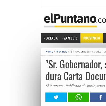
PORTADA
SAN LUIS
PROVINCIA
Home
/
Provincia
/
"Sr. Gobernador, su autorit
"Sr. Gobernador, 
dura Carta Docu
El Puntano - Publicado el 1 junio, 2020