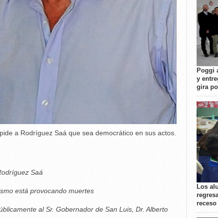
Poggi 
y entre
gira p
 pide a Rodríguez Saá que sea democrático en sus actos.
 Rodríguez Saá
Los al
arismo está provocando muertes
regresa
receso
blicamente al Sr. Gobernador de San Luis, Dr. Alberto