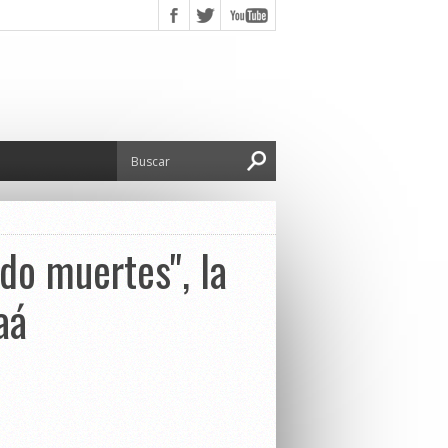
ndo muertes", la
aá