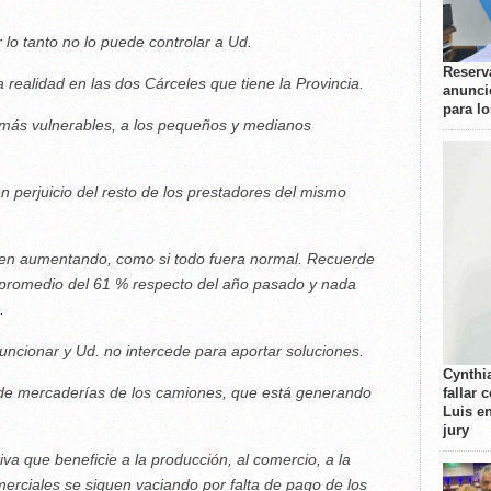
r lo tanto no lo puede controlar a Ud.
Reserva
a realidad en las dos Cárceles que tiene la Provincia.
anunci
para l
as más vulnerables, a los pequeños y medianos
en perjuicio del resto de los prestadores del mismo
uen aumentando, como si todo fuera normal. Recuerde
 promedio del 61 % respecto del año pasado y nada
.
funcionar y Ud. no intercede para aportar soluciones.
Cynthi
 de mercaderías de los camiones, que está generando
fallar 
Luis e
jury
a que beneficie a la producción, al comercio, a la
merciales se siguen vaciando por falta de pago de los