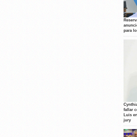
Reserva
anunci
para l
Cynthi
fallar 
Luis e
jury