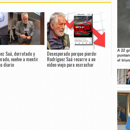
A 22 g
ez Saá, derrotado y
Desesperado porque pierde:
puntan
rado, vuelve a mentir
Rodríguez Saá recurre a un
el triu
u diario
video viejo para escrachar