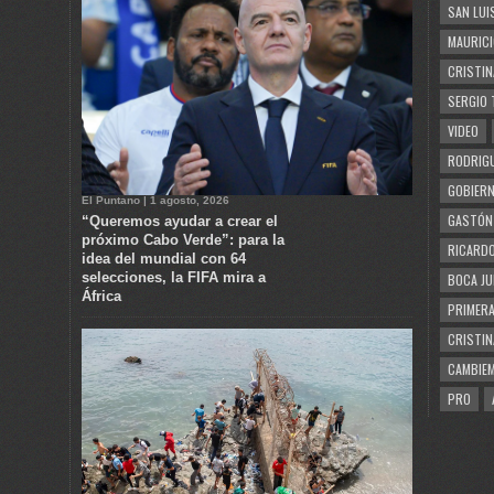
SAN LUI
MAURICI
CRISTIN
SERGIO 
VIDEO
RODRIGU
GOBIERN
El Puntano | 1 agosto, 2026
GASTÓN
“Queremos ayudar a crear el
próximo Cabo Verde”: para la
RICARDO
idea del mundial con 64
selecciones, la FIFA mira a
BOCA JU
África
PRIMERA
CRISTIN
CAMBIE
PRO