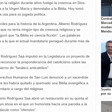
 la religión durante años fustigó la creencia en Dios,
ba a la Virgen María y denostaba a la Biblia. Hoy tomó
 usa para su jugada política.
Contrat
Merced
iles para la historia de la Argentina, Alberto Rodríguez
mudanz
ue no tenía ningún tipo de creencia religiosa y se
Mendo
uró que “la Biblia es ciencia ficción”. Las palabras
a a la que el actual mandatario persiguió durante más de
 Rodríguez Saá impulsó en la Legislatura un proyecto de
a reconocer la preponderancia del catolicismo sobre las
erno de “fanático anticatólico”.
erechos Humanos de San Luis denunció a un sacerdote
e les habría quitado y quemado una Biblia evangélica a
tario a cargo del religioso.
Sueño 
por su 
erto Rodríguez Saá abrió un restaurante en su quinta el
 un show en el que un humorista hacía una parodia a la
ctáculo como “ofensivo”.