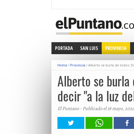
PORTADA
SAN LUIS
PROVINCIA
Home
/
Provincia
/
Alberto se burla de todos: De 
Alberto se burla 
decir "a la luz de
El Puntano - Publicado el 18 mayo, 202