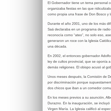
El Gobernador tiene un tema personal con
organizaba fiestas en las que ridiculiza
como propia una frase de Don Bosco y la
Durante el año 2001, uno de los más difíc
Saá declaraba en un programa de radio q
reconocía como “ateo”, no solo eso, aseg
generaron un roce con la Iglesia Católic
una década.
En 2002, el entonces gobernador Adolfo
ley de cultos provincial, que se oponía 
demás religiones. El obispo acusó al gobi
Unos meses después, la Comisión de D
por discriminación porque supuestament
dos chicos que iban a un comedor comuni
En los meses previos a su asunción, Alb
Durazno. En la inauguración, se incluyó
Virgen María. La Iglesia calificó al espe