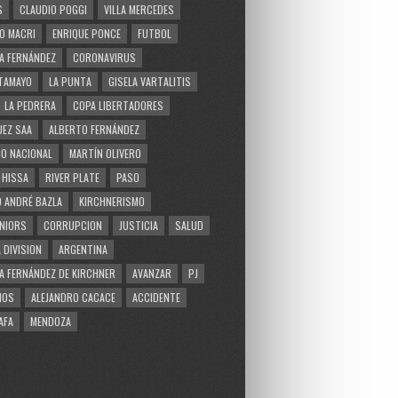
S
CLAUDIO POGGI
VILLA MERCEDES
O MACRI
ENRIQUE PONCE
FUTBOL
A FERNÁNDEZ
CORONAVIRUS
TAMAYO
LA PUNTA
GISELA VARTALITIS
LA PEDRERA
COPA LIBERTADORES
EZ SAA
ALBERTO FERNÁNDEZ
O NACIONAL
MARTÍN OLIVERO
 HISSA
RIVER PLATE
PASO
 ANDRÉ BAZLA
KIRCHNERISMO
NIORS
CORRUPCION
JUSTICIA
SALUD
 DIVISION
ARGENTINA
A FERNÁNDEZ DE KIRCHNER
AVANZAR
PJ
MOS
ALEJANDRO CACACE
ACCIDENTE
AFA
MENDOZA