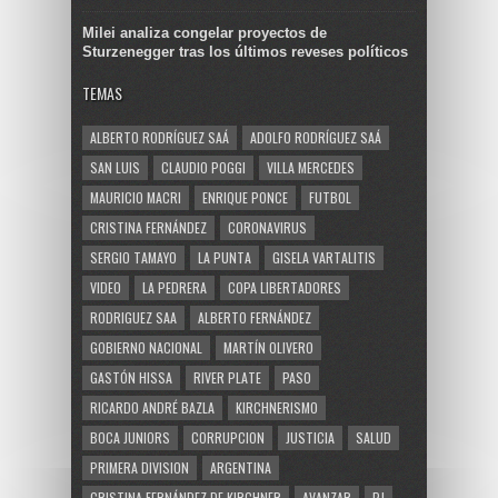
Milei analiza congelar proyectos de
Sturzenegger tras los últimos reveses políticos
TEMAS
ALBERTO RODRÍGUEZ SAÁ
ADOLFO RODRÍGUEZ SAÁ
SAN LUIS
CLAUDIO POGGI
VILLA MERCEDES
MAURICIO MACRI
ENRIQUE PONCE
FUTBOL
CRISTINA FERNÁNDEZ
CORONAVIRUS
SERGIO TAMAYO
LA PUNTA
GISELA VARTALITIS
VIDEO
LA PEDRERA
COPA LIBERTADORES
RODRIGUEZ SAA
ALBERTO FERNÁNDEZ
GOBIERNO NACIONAL
MARTÍN OLIVERO
GASTÓN HISSA
RIVER PLATE
PASO
RICARDO ANDRÉ BAZLA
KIRCHNERISMO
BOCA JUNIORS
CORRUPCION
JUSTICIA
SALUD
PRIMERA DIVISION
ARGENTINA
CRISTINA FERNÁNDEZ DE KIRCHNER
AVANZAR
PJ