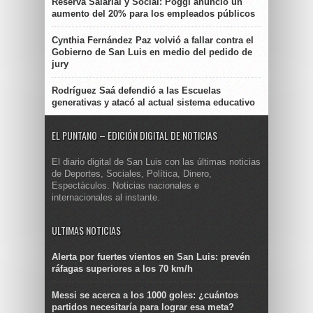
Reserva Salarial y Social: Poggi anunció un
aumento del 20% para los empleados públicos
Cynthia Fernández Paz volvió a fallar contra el
Gobierno de San Luis en medio del pedido de
jury
Rodríguez Saá defendió a las Escuelas
generativas y atacó al actual sistema educativo
EL PUNTANO – EDICIÓN DIGITAL DE NOTICIAS
El diario digital de San Luis con las últimas noticias
de Deportes, Sociales, Política, Dinero,
Espectáculos. Noticias nacionales e
internacionales al instante.
ULTIMAS NOTICIAS
Alerta por fuertes vientos en San Luis: prevén
ráfagas superiores a los 70 km/h
Messi se acerca a los 1000 goles: ¿cuántos
partidos necesitaría para lograr esa meta?