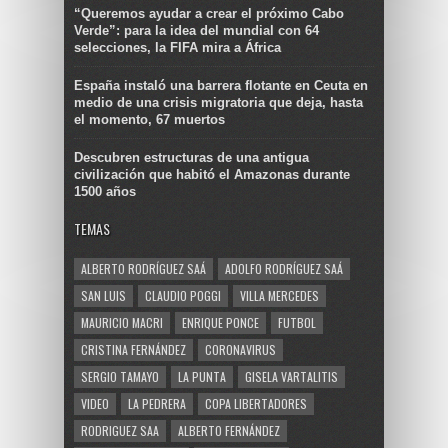
“Queremos ayudar a crear el próximo Cabo
Verde”: para la idea del mundial con 64
selecciones, la FIFA mira a África
España instaló una barrera flotante en Ceuta en
medio de una crisis migratoria que deja, hasta
el momento, 67 muertos
Descubren estructuras de una antigua
civilización que habitó el Amazonas durante
1500 años
TEMAS
ALBERTO RODRÍGUEZ SAÁ
ADOLFO RODRÍGUEZ SAÁ
SAN LUIS
CLAUDIO POGGI
VILLA MERCEDES
MAURICIO MACRI
ENRIQUE PONCE
FUTBOL
CRISTINA FERNÁNDEZ
CORONAVIRUS
SERGIO TAMAYO
LA PUNTA
GISELA VARTALITIS
VIDEO
LA PEDRERA
COPA LIBERTADORES
RODRIGUEZ SAA
ALBERTO FERNÁNDEZ