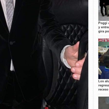
Poggi 
y entre
gira p
Los al
regresa
receso