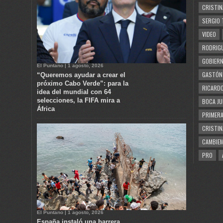
CRISTIN
SERGIO 
VIDEO
RODRIGU
GOBIERN
El Puntano | 1 agosto, 2026
GASTÓN
“Queremos ayudar a crear el
próximo Cabo Verde”: para la
RICARDO
idea del mundial con 64
selecciones, la FIFA mira a
BOCA JU
África
PRIMERA
CRISTIN
CAMBIE
PRO
El Puntano | 1 agosto, 2026
España instaló una barrera