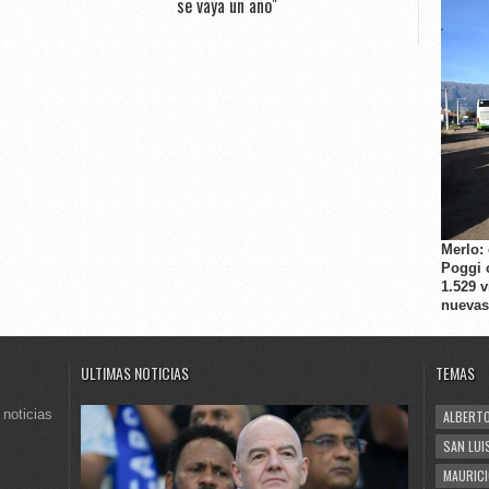
se vaya un año"
Merlo:
Poggi 
1.529 
nuevas
ULTIMAS NOTICIAS
TEMAS
 noticias
ALBERTO
SAN LUI
MAURICI