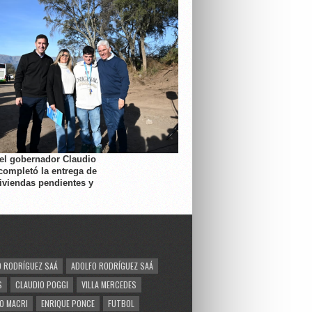
 el gobernador Claudio
completó la entrega de
viviendas pendientes y
 RODRÍGUEZ SAÁ
ADOLFO RODRÍGUEZ SAÁ
S
CLAUDIO POGGI
VILLA MERCEDES
O MACRI
ENRIQUE PONCE
FUTBOL