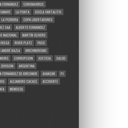
A FERNÁNDEZ
CORONAVIRUS
TAMAYO
LA PUNTA
GISELA VARTALITIS
LA PEDRERA
COPA LIBERTADORES
EZ SAA
ALBERTO FERNÁNDEZ
O NACIONAL
MARTÍN OLIVERO
 HISSA
RIVER PLATE
PASO
 ANDRÉ BAZLA
KIRCHNERISMO
NIORS
CORRUPCION
JUSTICIA
SALUD
 DIVISION
ARGENTINA
A FERNÁNDEZ DE KIRCHNER
AVANZAR
PJ
MOS
ALEJANDRO CACACE
ACCIDENTE
AFA
MENDOZA