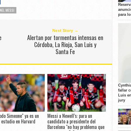
Reserva
anunci
ONEL MESSI
para l
Next Story →
e
Alertan por tormentas intensas en
Córdoba, La Rioja, San Luis y
Santa Fe
Cynthi
fallar 
Luis e
jury
odo Simeone" ya es un
Messi a Newell’s: para un
 estudio en Harvard
candidato a presidente del
Barcelona "no hay problema que