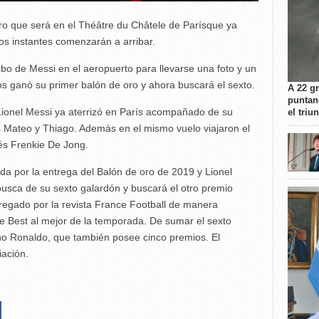
Oro que será en el Théâtre du Châtele de Parísque ya
os instantes comenzarán a arribar.
bo de Messi en el aeropuerto para llevarse una foto y un
s ganó su primer balón de oro y ahora buscará el sexto.
A 22 g
puntan
Lionel Messi ya aterrizó en París acompañado de su
el triu
s Mateo y Thiago. Además en el mismo vuelo viajaron el
és Frenkie De Jong.
da por la entrega del Balón de oro de 2019 y Lionel
 busca de su sexto galardón y buscará el otro premio
tregado por la revista France Football de manera
e Best al mejor de la temporada. De sumar el sexto
ano Ronaldo, que también posee cinco premios. El
iación.