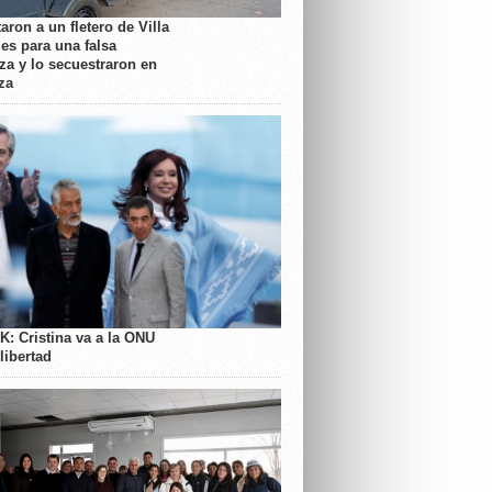
aron a un fletero de Villa
es para una falsa
a y lo secuestraron en
za
K: Cristina va a la ONU
libertad