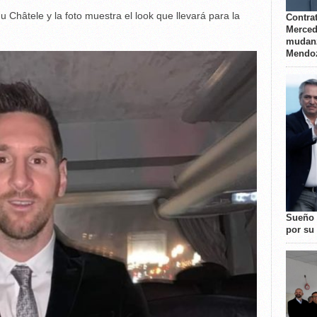
u Châtele y la foto muestra el look que llevará para la
Contrat
Merced
mudanz
Mendo
Sueño 
por su 