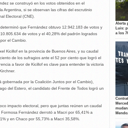
ández se construyó en los votos obtenidos en el
 Argentina, si se observan las cifras del escrutinio
nal Electoral (CNE).
Alerta 
l determinó que Fernández obtuvo 12.942.183 de votos y
Luis: 
a los 
s 10.805.634 de votos y el 40,28% del padrón logrados
 por el Cambio.
el Kicillof en la provincia de Buenos Aires, y su caudal
iento de los sufragios ante el 52 por ciento que logró el
ncia a favor de Kicillof es clave para entender la victoria
Kirchner.
 gobernada por la Coalición Juntos por el Cambio),
ago del Estero, el candidato del Frente de Todos logró un
Contrat
Merced
oco impacto electoral, pero que juntas reúnen un caudal
mudanz
en Formosa Fernández derrotó a Macri por 65,41% a
Mendo
1% y en Chaco por 55,73% a Macri 35,58%.