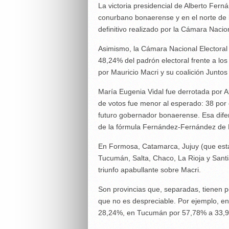
La victoria presidencial de Alberto Fern
conurbano bonaerense y en el norte de la
definitivo realizado por la Cámara Nacio
Asimismo, la Cámara Nacional Electora
48,24% del padrón electoral frente a lo
por Mauricio Macri y su coalición Juntos
María Eugenia Vidal fue derrotada por Ax
de votos fue menor al esperado: 38 por c
futuro gobernador bonaerense. Esa difere
de la fórmula Fernández-Fernández de 
En Formosa, Catamarca, Jujuy (que está
Tucumán, Salta, Chaco, La Rioja y Santi
triunfo apabullante sobre Macri.
Son provincias que, separadas, tienen p
que no es despreciable. Por ejemplo, 
28,24%, en Tucumán por 57,78% a 33,9