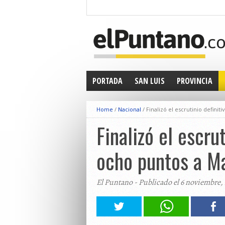
PORTADA
SAN LUIS
PROVINCIA
Home
/
Nacional
/
Finalizó el escrutinio defini
Finalizó el escru
ocho puntos a Ma
El Puntano - Publicado el 6 noviembre,