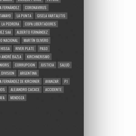
A FERNÁNDEZ
CORONAVIRUS
TAMAYO
LA PUNTA
GISELA VARTALITIS
LA PEDRERA
COPA LIBERTADORES
EZ SAA
ALBERTO FERNÁNDEZ
O NACIONAL
MARTÍN OLIVERO
 HISSA
RIVER PLATE
PASO
 ANDRÉ BAZLA
KIRCHNERISMO
NIORS
CORRUPCION
JUSTICIA
SALUD
 DIVISION
ARGENTINA
A FERNÁNDEZ DE KIRCHNER
AVANZAR
PJ
MOS
ALEJANDRO CACACE
ACCIDENTE
AFA
MENDOZA