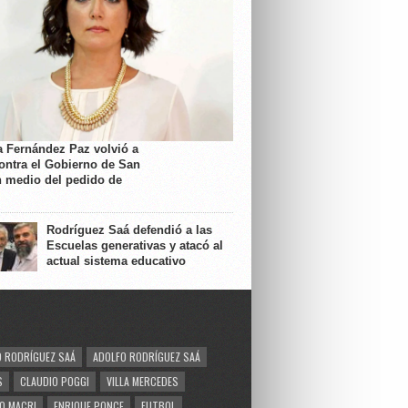
a Fernández Paz volvió a
contra el Gobierno de San
n medio del pedido de
Rodríguez Saá defendió a las
Escuelas generativas y atacó al
actual sistema educativo
 RODRÍGUEZ SAÁ
ADOLFO RODRÍGUEZ SAÁ
S
CLAUDIO POGGI
VILLA MERCEDES
O MACRI
ENRIQUE PONCE
FUTBOL