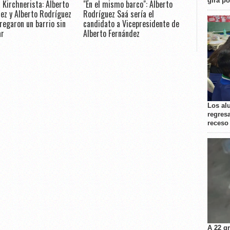
gira p
 Kirchnerista: Alberto
"En el mismo barco": Alberto
ez y Alberto Rodríguez
Rodríguez Saá sería el
regaron un barrio sin
candidato a Vicepresidente de
ar
Alberto Fernández
Los al
regresa
receso
A 22 g