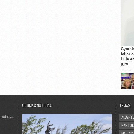
Cynthi
fallar 
Luis e
jury
ULTIMAS NOTICIAS
TEMAS
 noticias
ALBERTO
SAN LUI
MAURICI