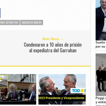
NIO DEFINITIVO
MAURICIO MACRI
Next Story →
Sueño 
Condenaron a 10 años de prisión
por su 
al expediatra del Garrahan
Poggi 
y entre