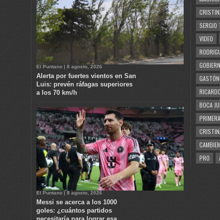
CRISTIN
SERGIO 
VIDEO
RODRIGU
GOBIERN
El Puntano | 8 agosto, 2026
Alerta por fuertes vientos en San
GASTÓN
Luis: prevén ráfagas superiores
RICARDO
a los 70 km/h
BOCA JU
PRIMERA
CRISTIN
CAMBIE
PRO
El Puntano | 8 agosto, 2026
Messi se acerca a los 1000
goles: ¿cuántos partidos
necesitaría para lograr esa