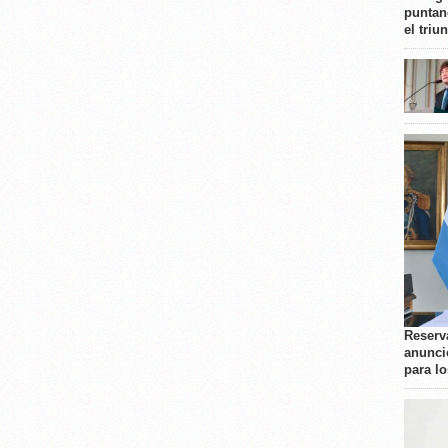
puntan
el triu
Reserva
anunci
para l