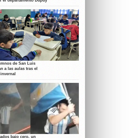
or el departamento Dupuy
umnos de San Luis
n a las aulas tras el
 invernal
rados bajo cero, un