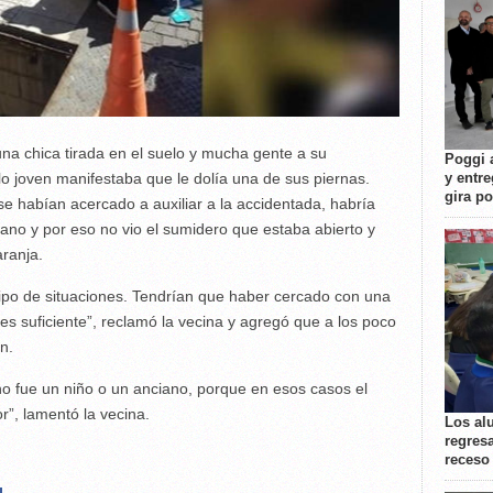
 una chica tirada en el suelo y mucha gente a su
Poggi 
 lo joven manifestaba que le dolía una de sus piernas.
y entre
gira p
 habían acercado a auxiliar a la accidentada, habría
ano y por eso no vio el sumidero que estaba abierto y
ranja.
tipo de situaciones. Tendrían que haber cercado con una
 es suficiente”, reclamó la vecina y agregó que a los poco
n.
no fue un niño o un anciano, porque en esos casos el
”, lamentó la vecina.
Los al
regresa
receso