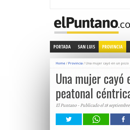
PORTADA
SAN LUIS
PROVINCIA
Home
/
Provincia
/
Una mujer cayó en un pozo 
Una mujer cayó e
peatonal céntric
El Puntano - Publicado el 18 septiembre