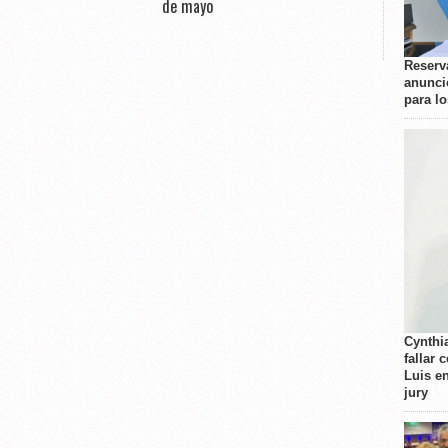
de mayo
Reserva
anunci
para l
Cynthi
fallar 
Luis e
jury