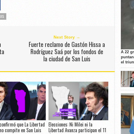
UIS
Next Story →
n
Fuerte reclamo de Gastón Hissa a
ta
Rodríguez Saá por los fondos de
A 22 g
la ciudad de San Luis
puntan
el triu
confirmó que La Libertad
Elecciones: Ni Milei ni la
no compite en San Luis
Libertad Avanza participan el 11