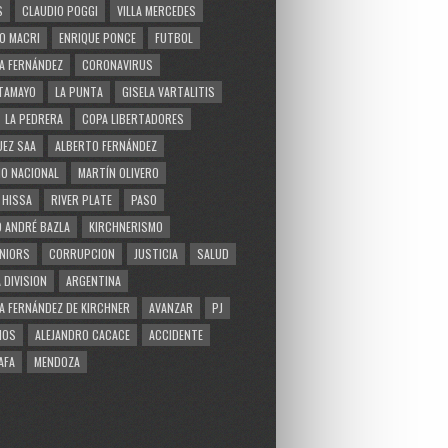
S
CLAUDIO POGGI
VILLA MERCEDES
O MACRI
ENRIQUE PONCE
FUTBOL
A FERNÁNDEZ
CORONAVIRUS
TAMAYO
LA PUNTA
GISELA VARTALITIS
LA PEDRERA
COPA LIBERTADORES
EZ SAA
ALBERTO FERNÁNDEZ
O NACIONAL
MARTÍN OLIVERO
 HISSA
RIVER PLATE
PASO
 ANDRÉ BAZLA
KIRCHNERISMO
NIORS
CORRUPCION
JUSTICIA
SALUD
 DIVISION
ARGENTINA
A FERNÁNDEZ DE KIRCHNER
AVANZAR
PJ
MOS
ALEJANDRO CACACE
ACCIDENTE
AFA
MENDOZA