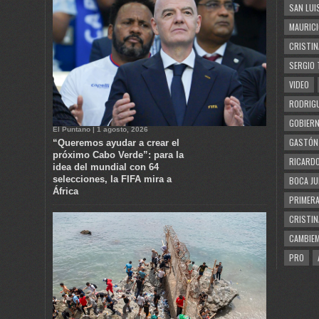
SAN LUI
MAURICI
CRISTIN
SERGIO 
VIDEO
RODRIGU
GOBIERN
El Puntano | 1 agosto, 2026
GASTÓN
“Queremos ayudar a crear el
próximo Cabo Verde”: para la
RICARDO
idea del mundial con 64
selecciones, la FIFA mira a
BOCA JU
África
PRIMERA
CRISTIN
CAMBIE
PRO