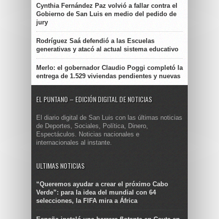
Cynthia Fernández Paz volvió a fallar contra el
Gobierno de San Luis en medio del pedido de
jury
Rodríguez Saá defendió a las Escuelas
generativas y atacó al actual sistema educativo
Merlo: el gobernador Claudio Poggi completó la
entrega de 1.529 viviendas pendientes y nuevas
EL PUNTANO – EDICIÓN DIGITAL DE NOTICIAS
El diario digital de San Luis con las últimas noticias
de Deportes, Sociales, Política, Dinero,
Espectáculos. Noticias nacionales e
internacionales al instante.
ULTIMAS NOTICIAS
“Queremos ayudar a crear el próximo Cabo
Verde”: para la idea del mundial con 64
selecciones, la FIFA mira a África