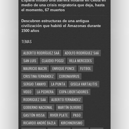
España instaló una barrera flotante en Ceuta en
medio de una crisis migratoria que deja, hasta
el momento, 67 muertos
Descubren estructuras de una antigua
civilización que habitó el Amazonas durante
1500 años
TEMAS
ALBERTO RODRÍGUEZ SAÁ
ADOLFO RODRÍGUEZ SAÁ
SAN LUIS
CLAUDIO POGGI
VILLA MERCEDES
MAURICIO MACRI
ENRIQUE PONCE
FUTBOL
CRISTINA FERNÁNDEZ
CORONAVIRUS
SERGIO TAMAYO
LA PUNTA
GISELA VARTALITIS
VIDEO
LA PEDRERA
COPA LIBERTADORES
RODRIGUEZ SAA
ALBERTO FERNÁNDEZ
GOBIERNO NACIONAL
MARTÍN OLIVERO
GASTÓN HISSA
RIVER PLATE
PASO
RICARDO ANDRÉ BAZLA
KIRCHNERISMO