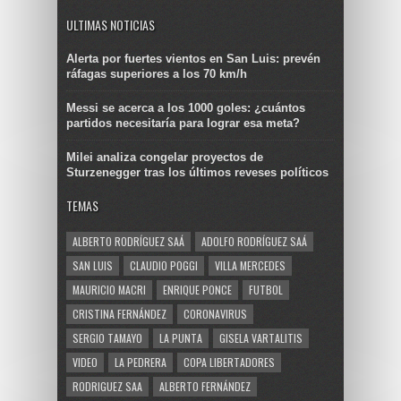
ULTIMAS NOTICIAS
Alerta por fuertes vientos en San Luis: prevén
ráfagas superiores a los 70 km/h
Messi se acerca a los 1000 goles: ¿cuántos
partidos necesitaría para lograr esa meta?
Milei analiza congelar proyectos de
Sturzenegger tras los últimos reveses políticos
TEMAS
ALBERTO RODRÍGUEZ SAÁ
ADOLFO RODRÍGUEZ SAÁ
SAN LUIS
CLAUDIO POGGI
VILLA MERCEDES
MAURICIO MACRI
ENRIQUE PONCE
FUTBOL
CRISTINA FERNÁNDEZ
CORONAVIRUS
SERGIO TAMAYO
LA PUNTA
GISELA VARTALITIS
VIDEO
LA PEDRERA
COPA LIBERTADORES
RODRIGUEZ SAA
ALBERTO FERNÁNDEZ