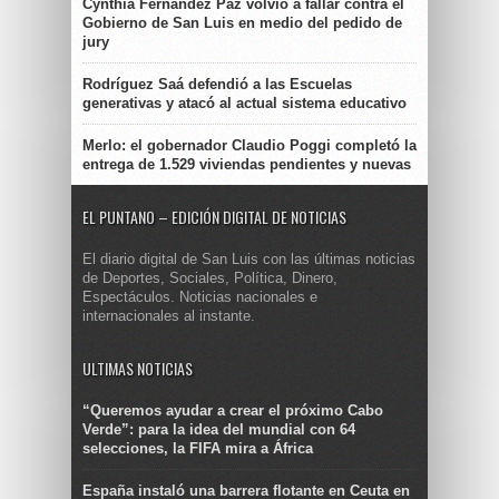
Cynthia Fernández Paz volvió a fallar contra el
Gobierno de San Luis en medio del pedido de
jury
Rodríguez Saá defendió a las Escuelas
generativas y atacó al actual sistema educativo
Merlo: el gobernador Claudio Poggi completó la
entrega de 1.529 viviendas pendientes y nuevas
EL PUNTANO – EDICIÓN DIGITAL DE NOTICIAS
El diario digital de San Luis con las últimas noticias
de Deportes, Sociales, Política, Dinero,
Espectáculos. Noticias nacionales e
internacionales al instante.
ULTIMAS NOTICIAS
“Queremos ayudar a crear el próximo Cabo
Verde”: para la idea del mundial con 64
selecciones, la FIFA mira a África
España instaló una barrera flotante en Ceuta en