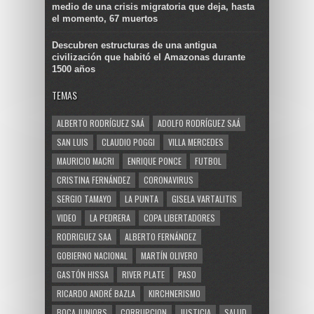
medio de una crisis migratoria que deja, hasta
el momento, 67 muertos
Descubren estructuras de una antigua
civilización que habitó el Amazonas durante
1500 años
TEMAS
ALBERTO RODRÍGUEZ SAÁ
ADOLFO RODRÍGUEZ SAÁ
SAN LUIS
CLAUDIO POGGI
VILLA MERCEDES
MAURICIO MACRI
ENRIQUE PONCE
FUTBOL
CRISTINA FERNÁNDEZ
CORONAVIRUS
SERGIO TAMAYO
LA PUNTA
GISELA VARTALITIS
VIDEO
LA PEDRERA
COPA LIBERTADORES
RODRIGUEZ SAA
ALBERTO FERNÁNDEZ
GOBIERNO NACIONAL
MARTÍN OLIVERO
GASTÓN HISSA
RIVER PLATE
PASO
RICARDO ANDRÉ BAZLA
KIRCHNERISMO
BOCA JUNIORS
CORRUPCION
JUSTICIA
SALUD