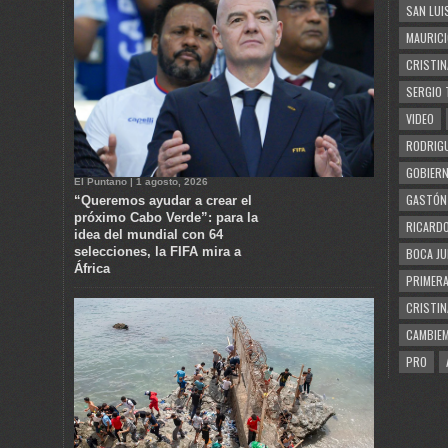
SAN LUI
MAURICI
CRISTIN
SERGIO 
VIDEO
RODRIGU
GOBIERN
El Puntano | 1 agosto, 2026
GASTÓN
“Queremos ayudar a crear el
próximo Cabo Verde”: para la
RICARDO
idea del mundial con 64
selecciones, la FIFA mira a
BOCA JU
África
PRIMERA
CRISTIN
CAMBIE
PRO