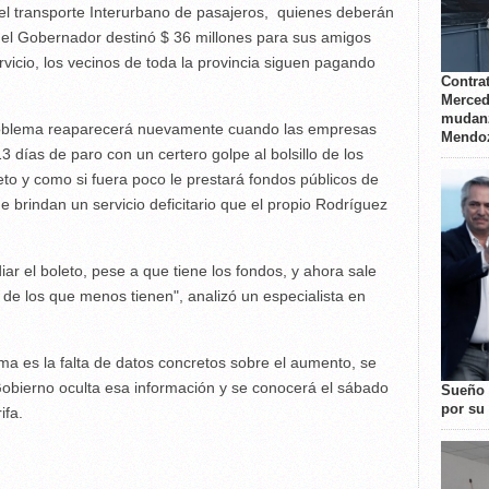
del transporte Interurbano de pasajeros, quienes deberán
 el Gobernador destinó $ 36 millones para sus amigos
vicio, los vecinos de toda la provincia siguen pagando
Contrat
Merced
mudanz
problema reaparecerá nuevamente cuando las empresas
Mendo
3 días de paro con un certero golpe al bolsillo de los
o y como si fuera poco le prestará fondos públicos de
 brindan un servicio deficitario que el propio Rodríguez
ar el boleto, pese a que tiene los fondos, y ahora sale
 de los que menos tienen", analizó un especialista en
a es la falta de datos concretos sobre el aumento, se
Gobierno oculta esa información y se conocerá el sábado
Sueño 
por su 
ifa.