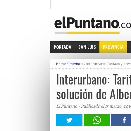
PORTADA
SAN LUIS
PROVINCIA
Home
/
Provincia
/
Interurbano: Tarifazo y prés
Interurbano: Tar
solución de Albe
El Puntano - Publicado el 13 marzo, 201