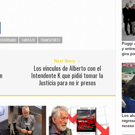
TERURBANO
TARIFAZO
TRANSPORTE
Poggi 
y entre
gira p
Next Story →
n
Los vínculos de Alberto con el
n
Intendente K que pidió tomar la
Justicia para no ir presos
Los al
regresa
receso