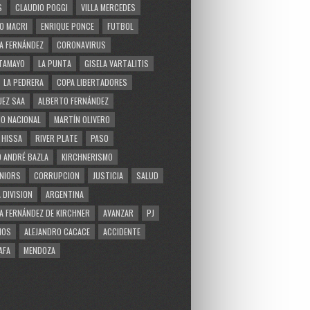
S
CLAUDIO POGGI
VILLA MERCEDES
O MACRI
ENRIQUE PONCE
FUTBOL
A FERNÁNDEZ
CORONAVIRUS
TAMAYO
LA PUNTA
GISELA VARTALITIS
LA PEDRERA
COPA LIBERTADORES
EZ SAA
ALBERTO FERNÁNDEZ
O NACIONAL
MARTÍN OLIVERO
 HISSA
RIVER PLATE
PASO
 ANDRÉ BAZLA
KIRCHNERISMO
NIORS
CORRUPCION
JUSTICIA
SALUD
 DIVISION
ARGENTINA
A FERNÁNDEZ DE KIRCHNER
AVANZAR
PJ
MOS
ALEJANDRO CACACE
ACCIDENTE
AFA
MENDOZA