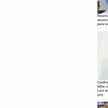
Reserva
anunci
para l
Cynthi
fallar 
Luis e
jury