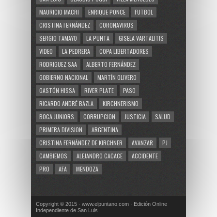
MAURICIO MACRI
ENRIQUE PONCE
FUTBOL
CRISTINA FERNÁNDEZ
CORONAVIRUS
SERGIO TAMAYO
LA PUNTA
GISELA VARTALITIS
VIDEO
LA PEDRERA
COPA LIBERTADORES
RODRIGUEZ SAA
ALBERTO FERNÁNDEZ
GOBIERNO NACIONAL
MARTÍN OLIVERO
GASTÓN HISSA
RIVER PLATE
PASO
RICARDO ANDRÉ BAZLA
KIRCHNERISMO
BOCA JUNIORS
CORRUPCION
JUSTICIA
SALUD
PRIMERA DIVISION
ARGENTINA
CRISTINA FERNÁNDEZ DE KIRCHNER
AVANZAR
PJ
CAMBIEMOS
ALEJANDRO CACACE
ACCIDENTE
PRO
AFA
MENDOZA
Copyright © 2015 · www.elpuntano.com · Edición Online
Independiente de San Luis