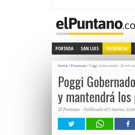
PORTADA
SAN LUIS
PROVINCIA
Home
/
Provincia
/
Poggi Gobernador: 20 mil viv
Poggi Gobernador
y mantendrá los 
El Puntano - Publicado el 7 marzo, 2019