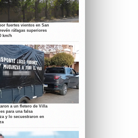
por fuertes vientos en San
prevén ráfagas superiores
70 km/h
aron a un fletero de Villa
es para una falsa
a y lo secuestraron en
za