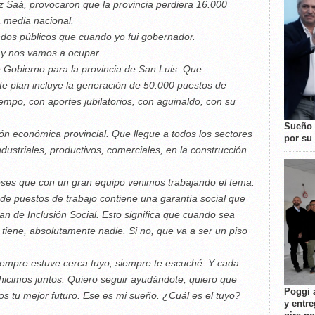
ez Saá, provocaron que la provincia perdiera 16.000
 media nacional.
ondos públicos que cuando yo fui gobernador.
 y nos vamos a ocupar.
e Gobierno para la provincia de San Luis. Que
te plan incluye la generación de 50.000 puestos de
iempo, con aportes jubilatorios, con aguinaldo, con su
Sueño 
 económica provincial. Que llegue a todos los sectores
por su 
ndustriales, productivos, comerciales, en la construcción
eses que con un gran equipo venimos trabajando el tema.
de puestos de trabajo contiene una garantía social que
lan de Inclusión Social. Esto significa que cuando sea
tiene, absolutamente nadie. Si no, que va a ser un piso
empre estuve cerca tuyo, siempre te escuché. Y cada
 hicimos juntos. Quiero seguir ayudándote, quiero que
Poggi 
s tu mejor futuro. Ese es mi sueño. ¿Cuál es el tuyo?
y entre