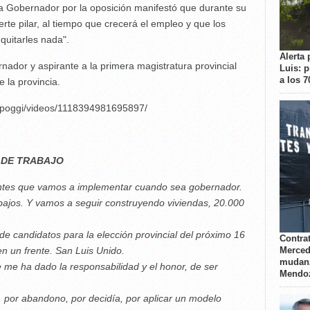
a Gobernador por la oposición manifestó que durante su
uerte pilar, al tiempo que crecerá el empleo y que los
 quitarles nada".
Alerta 
rnador y aspirante a la primera magistratura provincial
Luis: 
a los 
 la provincia.
r.poggi/videos/1118394981695897/
 DE TRABAJO
antes que vamos a implementar cuando sea gobernador.
ajos. Y vamos a seguir construyendo viviendas, 20.000
 de candidatos para la elección provincial del próximo 16
Contrat
Merced
en un frente. San Luis Unido.
mudanz
e me ha dado la responsabilidad y el honor, de ser
Mendo
 por abandono, por decidía, por aplicar un modelo