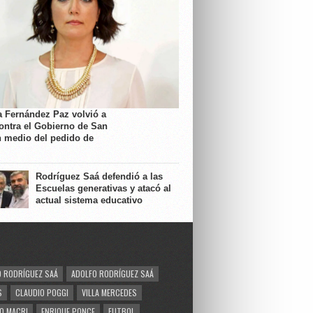
a Fernández Paz volvió a
contra el Gobierno de San
n medio del pedido de
Rodríguez Saá defendió a las
Escuelas generativas y atacó al
actual sistema educativo
 RODRÍGUEZ SAÁ
ADOLFO RODRÍGUEZ SAÁ
S
CLAUDIO POGGI
VILLA MERCEDES
O MACRI
ENRIQUE PONCE
FUTBOL