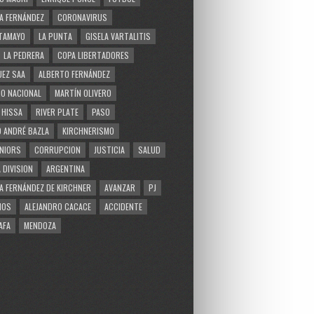
A FERNÁNDEZ
CORONAVIRUS
TAMAYO
LA PUNTA
GISELA VARTALITIS
LA PEDRERA
COPA LIBERTADORES
EZ SAA
ALBERTO FERNÁNDEZ
O NACIONAL
MARTÍN OLIVERO
 HISSA
RIVER PLATE
PASO
 ANDRÉ BAZLA
KIRCHNERISMO
NIORS
CORRUPCION
JUSTICIA
SALUD
 DIVISION
ARGENTINA
A FERNÁNDEZ DE KIRCHNER
AVANZAR
PJ
MOS
ALEJANDRO CACACE
ACCIDENTE
AFA
MENDOZA