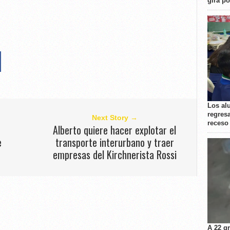
gira p
Los al
regresa
Next Story →
receso
Alberto quiere hacer explotar el
e
transporte interurbano y traer
empresas del Kirchnerista Rossi
A 22 g