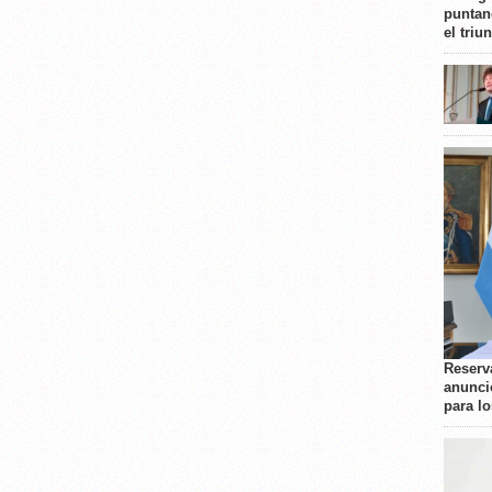
puntan
el triu
Reserva
anunci
para l