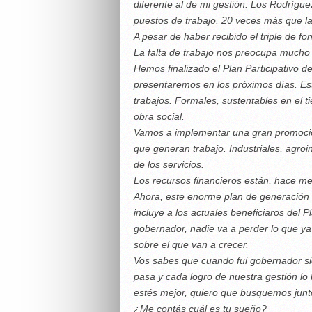
diferente al de mi gestión. Los Rodrígu
puestos de trabajo. 20 veces más que la
A pesar de haber recibido el triple de f
La falta de trabajo nos preocupa mucho
Hemos finalizado el Plan Participativo d
presentaremos en los próximos días. Es
trabajos. Formales, sustentables en el t
obra social.
Vamos a implementar una gran promoción
que generan trabajo. Industriales, agroi
de los servicios.
Los recursos financieros están, hace m
Ahora, este enorme plan de generación 
incluye a los actuales beneficiaros del P
gobernador, nadie va a perder lo que ya 
sobre el que van a crecer.
Vos sabes que cuando fui gobernador si
pasa y cada logro de nuestra gestión lo
estés mejor, quiero que busquemos junto
¿Me contás cuál es tu sueño?