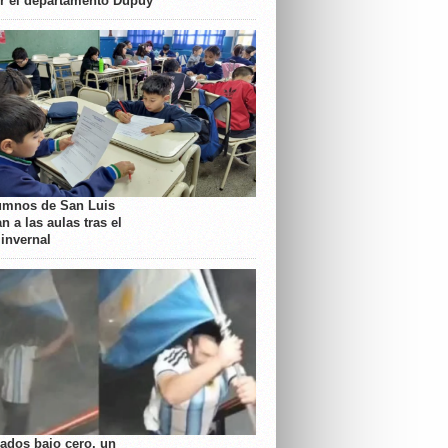
or el departamento Dupuy
umnos de San Luis
n a las aulas tras el
 invernal
rados bajo cero, un