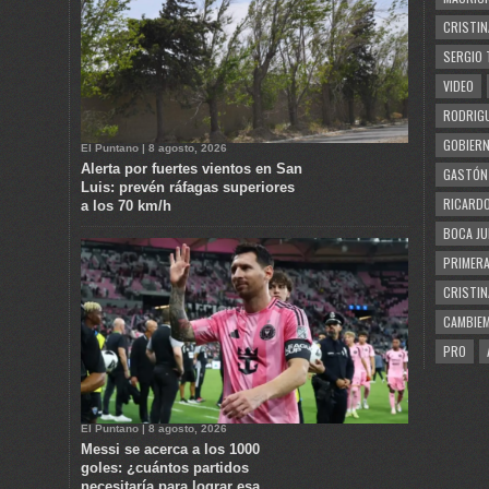
CRISTIN
SERGIO 
VIDEO
RODRIGU
GOBIERN
El Puntano | 8 agosto, 2026
Alerta por fuertes vientos en San
GASTÓN
Luis: prevén ráfagas superiores
RICARDO
a los 70 km/h
BOCA JU
PRIMERA
CRISTIN
CAMBIE
PRO
El Puntano | 8 agosto, 2026
Messi se acerca a los 1000
goles: ¿cuántos partidos
necesitaría para lograr esa