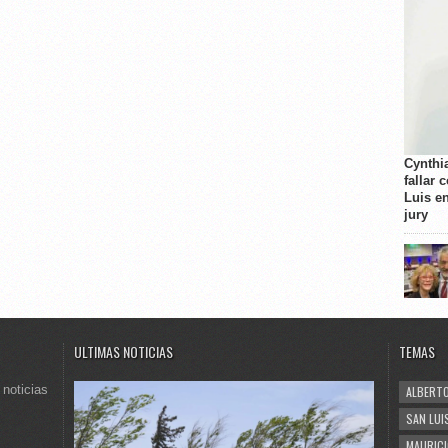
Cynthi
fallar 
Luis e
jury
ULTIMAS NOTICIAS
TEMAS
 noticias
ALBERTO
SAN LUI
MAURICI