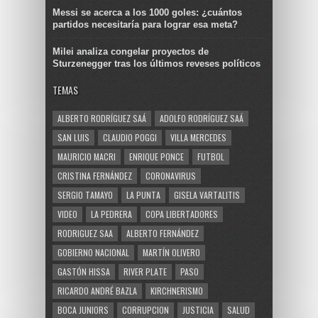
Messi se acerca a los 1000 goles: ¿cuántos
partidos necesitaría para lograr esa meta?
Milei analiza congelar proyectos de
Sturzenegger tras los últimos reveses políticos
TEMAS
ALBERTO RODRÍGUEZ SAÁ
ADOLFO RODRÍGUEZ SAÁ
SAN LUIS
CLAUDIO POGGI
VILLA MERCEDES
MAURICIO MACRI
ENRIQUE PONCE
FUTBOL
CRISTINA FERNÁNDEZ
CORONAVIRUS
SERGIO TAMAYO
LA PUNTA
GISELA VARTALITIS
VIDEO
LA PEDRERA
COPA LIBERTADORES
RODRIGUEZ SAA
ALBERTO FERNÁNDEZ
GOBIERNO NACIONAL
MARTÍN OLIVERO
GASTÓN HISSA
RIVER PLATE
PASO
RICARDO ANDRÉ BAZLA
KIRCHNERISMO
BOCA JUNIORS
CORRUPCION
JUSTICIA
SALUD