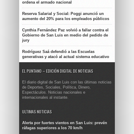
ordena el armado nacional
Reserva Salarial y Social: Poggi anunció un
aumento del 20% para los empleados públicos
Cynthia Fernández Paz volvió a fallar contra el
Gobierno de San Luis en medio del pedido de
jury
Rodríguez Saá defendió a las Escuelas
generativas y atacó al actual sistema educativo
EL PUNTANO – EDICIÓN DIGITAL DE NOTICIAS
El diario digital de San Luis con las últimas noticias
de Deportes, Sociales, Política, Dinero,
Espectáculos. Noticias nacionales e
internacionales al instante.
ULTIMAS NOTICIAS
Alerta por fuertes vientos en San Luis: prevén
ráfagas superiores a los 70 km/h