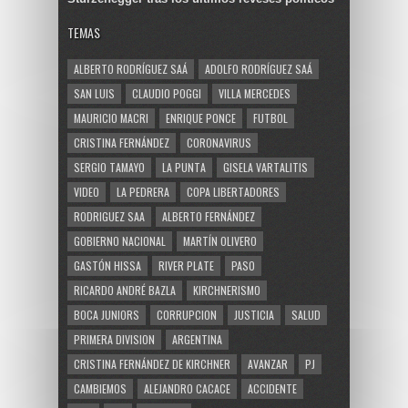
TEMAS
ALBERTO RODRÍGUEZ SAÁ
ADOLFO RODRÍGUEZ SAÁ
SAN LUIS
CLAUDIO POGGI
VILLA MERCEDES
MAURICIO MACRI
ENRIQUE PONCE
FUTBOL
CRISTINA FERNÁNDEZ
CORONAVIRUS
SERGIO TAMAYO
LA PUNTA
GISELA VARTALITIS
VIDEO
LA PEDRERA
COPA LIBERTADORES
RODRIGUEZ SAA
ALBERTO FERNÁNDEZ
GOBIERNO NACIONAL
MARTÍN OLIVERO
GASTÓN HISSA
RIVER PLATE
PASO
RICARDO ANDRÉ BAZLA
KIRCHNERISMO
BOCA JUNIORS
CORRUPCION
JUSTICIA
SALUD
PRIMERA DIVISION
ARGENTINA
CRISTINA FERNÁNDEZ DE KIRCHNER
AVANZAR
PJ
CAMBIEMOS
ALEJANDRO CACACE
ACCIDENTE