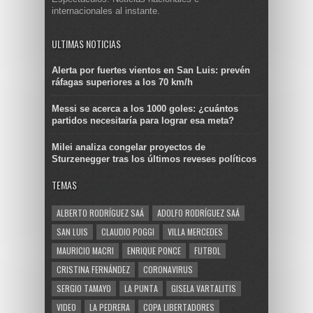
internacionales al instante.
ULTIMAS NOTICIAS
Alerta por fuertes vientos en San Luis: prevén
ráfagas superiores a los 70 km/h
Messi se acerca a los 1000 goles: ¿cuántos
partidos necesitaría para lograr esa meta?
Milei analiza congelar proyectos de
Sturzenegger tras los últimos reveses políticos
TEMAS
ALBERTO RODRÍGUEZ SAÁ
ADOLFO RODRÍGUEZ SAÁ
SAN LUIS
CLAUDIO POGGI
VILLA MERCEDES
MAURICIO MACRI
ENRIQUE PONCE
FUTBOL
CRISTINA FERNÁNDEZ
CORONAVIRUS
SERGIO TAMAYO
LA PUNTA
GISELA VARTALITIS
VIDEO
LA PEDRERA
COPA LIBERTADORES