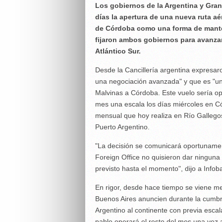
Los gobiernos de la Argentina y Gran
días la apertura de una nueva ruta aér
de Córdoba como una forma de manten
fijaron ambos gobiernos para avanzar
Atlántico Sur.
Desde la Cancillería argentina expresar
una negociación avanzada" y que es "una
Malvinas a Córdoba. Este vuelo sería o
mes una escala los días miércoles en C
mensual que hoy realiza en Río Gallego
Puerto Argentino.
"La decisión se comunicará oportunament
Foreign Office no quisieron dar ninguna
previsto hasta el momento", dijo a Infob
En rigor, desde hace tiempo se viene me
Buenos Aires anuncien durante la cumbr
Argentino al continente con previa escal
pablo operará el resto del mes una vez