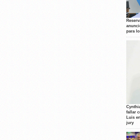
Reserva
anunci
para l
Cynthi
fallar 
Luis e
jury