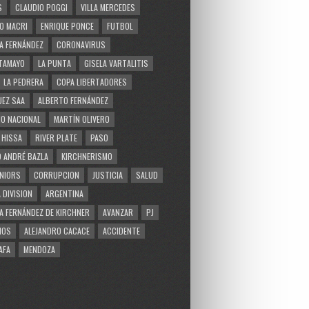
S
CLAUDIO POGGI
VILLA MERCEDES
O MACRI
ENRIQUE PONCE
FUTBOL
A FERNÁNDEZ
CORONAVIRUS
TAMAYO
LA PUNTA
GISELA VARTALITIS
LA PEDRERA
COPA LIBERTADORES
EZ SAA
ALBERTO FERNÁNDEZ
O NACIONAL
MARTÍN OLIVERO
 HISSA
RIVER PLATE
PASO
 ANDRÉ BAZLA
KIRCHNERISMO
NIORS
CORRUPCION
JUSTICIA
SALUD
 DIVISION
ARGENTINA
A FERNÁNDEZ DE KIRCHNER
AVANZAR
PJ
MOS
ALEJANDRO CACACE
ACCIDENTE
AFA
MENDOZA