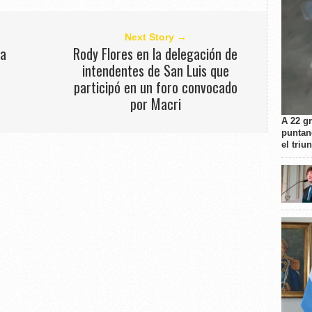
Next Story →
na
Rody Flores en la delegación de
intendentes de San Luis que
participó en un foro convocado
por Macri
A 22 g
puntan
el triu