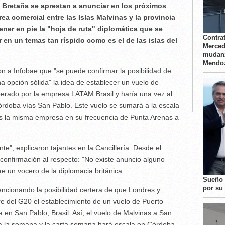
 Bretaña se aprestan a anunciar en los próximos
ea comercial entre las Islas Malvinas y la provincia
er en pie la "hoja de ruta" diplomática que se
Contrat
 en un temas tan ríspido como es el de las islas del
Merced
mudanz
Mendo
on a Infobae que "se puede confirmar la posibilidad de
 opción sólida" la idea de establecer un vuelo de
perado por la empresa LATAM Brasil y haría una vez al
órdoba vías San Pablo. Este vuelo se sumará a la escala
s la misma empresa en su frecuencia de Punta Arenas a
e", explicaron tajantes en la Cancillería. Desde el
 confirmación al respecto: "No existe anuncio alguno
ae un vocero de la diplomacia británica.
Sueño 
por su 
ncionando la posibilidad certera de que Londres y
e del G20 el establecimiento de un vuelo de Puerto
a en San Pablo, Brasil. Así, el vuelo de Malvinas a San
 a la semana y la carta semana hará escala en Córdoba