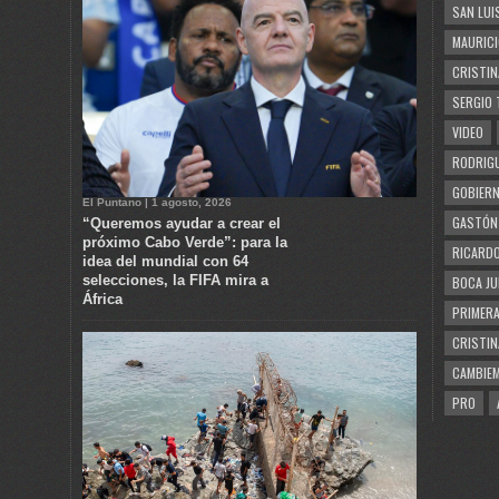
SAN LUI
MAURICI
CRISTIN
SERGIO 
VIDEO
RODRIGU
GOBIERN
El Puntano | 1 agosto, 2026
GASTÓN
“Queremos ayudar a crear el
próximo Cabo Verde”: para la
RICARDO
idea del mundial con 64
selecciones, la FIFA mira a
BOCA JU
África
PRIMERA
CRISTIN
CAMBIE
PRO