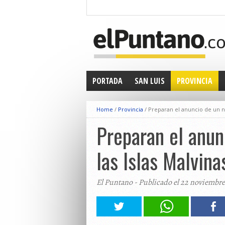
PORTADA
SAN LUIS
PROVINCIA
Home
/
Provincia
/
Preparan el anuncio de un nu
Preparan el anun
las Islas Malvina
El Puntano - Publicado el 22 noviembre