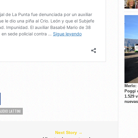
Merlo:
Poggi 
1.529 
nuevas
AUDIO LATTINI
Next Story →