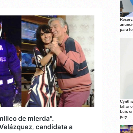
Reserva
anunci
para l
Cynthi
fallar 
Luis e
jury