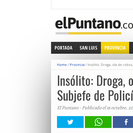
PORTADA
SAN LUIS
PROVINCIA
Home
/
Provincia
/
Insólito: Droga, ola de robo
Insólito: Droga, 
Subjefe de Poli
El Puntano - Publicado el 16 octubre, 2