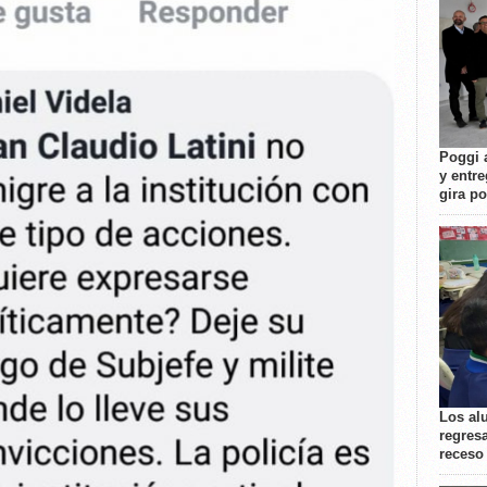
Poggi 
y entre
gira p
Los al
regresa
receso