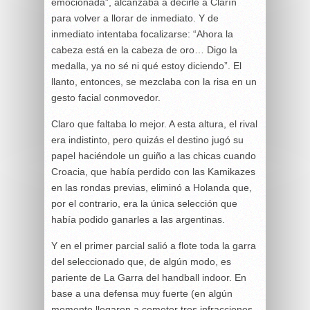
emocionada”, alcanzaba a decirle a Clarín
para volver a llorar de inmediato. Y de
inmediato intentaba focalizarse: “Ahora la
cabeza está en la cabeza de oro… Digo la
medalla, ya no sé ni qué estoy diciendo”. El
llanto, entonces, se mezclaba con la risa en un
gesto facial conmovedor.
Claro que faltaba lo mejor. A esta altura, el rival
era indistinto, pero quizás el destino jugó su
papel haciéndole un guiño a las chicas cuando
Croacia, que había perdido con las Kamikazes
en las rondas previas, eliminó a Holanda que,
por el contrario, era la única selección que
había podido ganarles a las argentinas.
Y en el primer parcial salió a flote toda la garra
del seleccionado que, de algún modo, es
pariente de La Garra del handball indoor. En
base a una defensa muy fuerte (en algún
momento llegaron a cometer tres infracciones