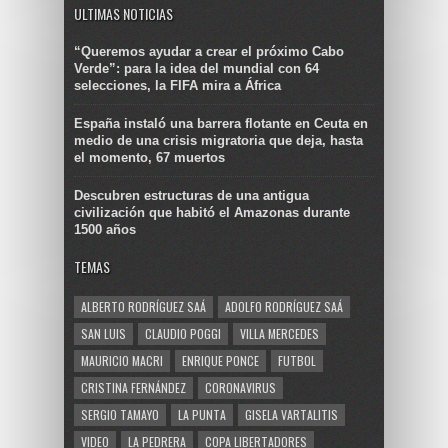
ULTIMAS NOTICIAS
“Queremos ayudar a crear el próximo Cabo
Verde”: para la idea del mundial con 64
selecciones, la FIFA mira a África
España instaló una barrera flotante en Ceuta en
medio de una crisis migratoria que deja, hasta
el momento, 67 muertos
Descubren estructuras de una antigua
civilización que habitó el Amazonas durante
1500 años
TEMAS
ALBERTO RODRÍGUEZ SAÁ
ADOLFO RODRÍGUEZ SAÁ
SAN LUIS
CLAUDIO POGGI
VILLA MERCEDES
MAURICIO MACRI
ENRIQUE PONCE
FUTBOL
CRISTINA FERNÁNDEZ
CORONAVIRUS
SERGIO TAMAYO
LA PUNTA
GISELA VARTALITIS
VIDEO
LA PEDRERA
COPA LIBERTADORES