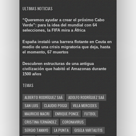
ULTIMAS NOTICIAS
“Queremos ayudar a crear el próximo Cabo
Verde”: para la idea del mundial con 64
selecciones, la FIFA mira a África
España instaló una barrera flotante en Ceuta en
medio de una crisis migratoria que deja, hasta
el momento, 67 muertos
Descubren estructuras de una antigua
civilización que habitó el Amazonas durante
1500 años
TEMAS
ALBERTO RODRÍGUEZ SAÁ
ADOLFO RODRÍGUEZ SAÁ
SAN LUIS
CLAUDIO POGGI
VILLA MERCEDES
MAURICIO MACRI
ENRIQUE PONCE
FUTBOL
CRISTINA FERNÁNDEZ
CORONAVIRUS
SERGIO TAMAYO
LA PUNTA
GISELA VARTALITIS