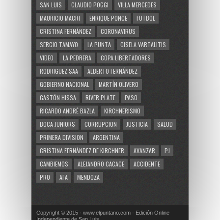
SAN LUIS
CLAUDIO POGGI
VILLA MERCEDES
MAURICIO MACRI
ENRIQUE PONCE
FUTBOL
CRISTINA FERNÁNDEZ
CORONAVIRUS
SERGIO TAMAYO
LA PUNTA
GISELA VARTALITIS
VIDEO
LA PEDRERA
COPA LIBERTADORES
RODRIGUEZ SAA
ALBERTO FERNÁNDEZ
GOBIERNO NACIONAL
MARTÍN OLIVERO
GASTÓN HISSA
RIVER PLATE
PASO
RICARDO ANDRÉ BAZLA
KIRCHNERISMO
BOCA JUNIORS
CORRUPCION
JUSTICIA
SALUD
PRIMERA DIVISION
ARGENTINA
CRISTINA FERNÁNDEZ DE KIRCHNER
AVANZAR
PJ
CAMBIEMOS
ALEJANDRO CACACE
ACCIDENTE
PRO
AFA
MENDOZA
Copyright © 2015 · www.elpuntano.com · Edición Online
Independiente de San Luis