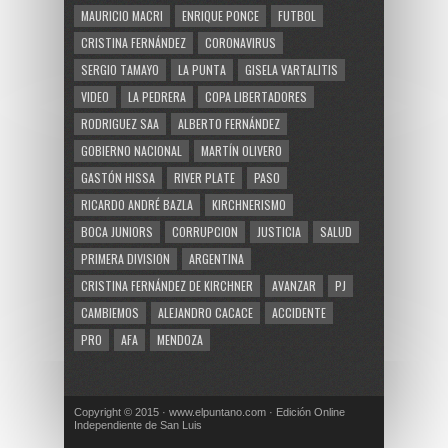
MAURICIO MACRI
ENRIQUE PONCE
FUTBOL
CRISTINA FERNÁNDEZ
CORONAVIRUS
SERGIO TAMAYO
LA PUNTA
GISELA VARTALITIS
VIDEO
LA PEDRERA
COPA LIBERTADORES
RODRIGUEZ SAA
ALBERTO FERNÁNDEZ
GOBIERNO NACIONAL
MARTÍN OLIVERO
GASTÓN HISSA
RIVER PLATE
PASO
RICARDO ANDRÉ BAZLA
KIRCHNERISMO
BOCA JUNIORS
CORRUPCION
JUSTICIA
SALUD
PRIMERA DIVISION
ARGENTINA
CRISTINA FERNÁNDEZ DE KIRCHNER
AVANZAR
PJ
CAMBIEMOS
ALEJANDRO CACACE
ACCIDENTE
PRO
AFA
MENDOZA
Copyright © 2015 · www.elpuntano.com · Edición Online
Independiente de San Luis