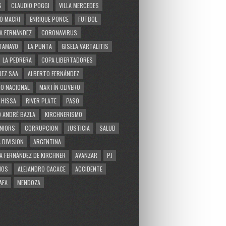
S
CLAUDIO POGGI
VILLA MERCEDES
O MACRI
ENRIQUE PONCE
FUTBOL
A FERNÁNDEZ
CORONAVIRUS
TAMAYO
LA PUNTA
GISELA VARTALITIS
LA PEDRERA
COPA LIBERTADORES
EZ SAA
ALBERTO FERNÁNDEZ
O NACIONAL
MARTÍN OLIVERO
 HISSA
RIVER PLATE
PASO
 ANDRÉ BAZLA
KIRCHNERISMO
NIORS
CORRUPCION
JUSTICIA
SALUD
 DIVISION
ARGENTINA
A FERNÁNDEZ DE KIRCHNER
AVANZAR
PJ
MOS
ALEJANDRO CACACE
ACCIDENTE
AFA
MENDOZA