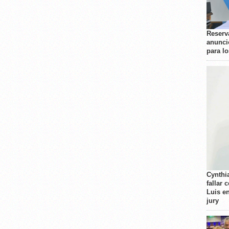
Reserva
anunci
para l
Cynthi
fallar 
Luis e
jury