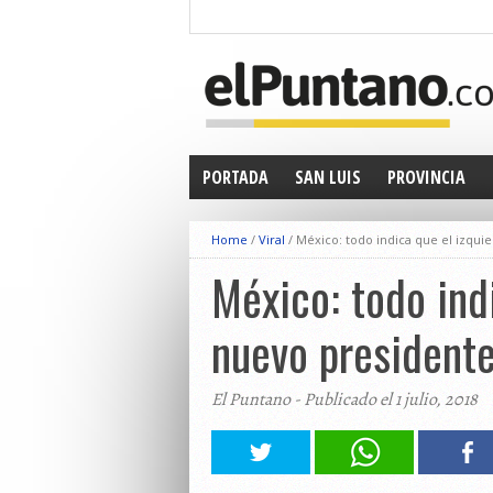
PORTADA
SAN LUIS
PROVINCIA
Home
/
Viral
/
México: todo indica que el izqui
México: todo ind
nuevo president
El Puntano - Publicado el 1 julio, 2018