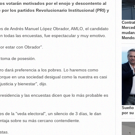
os votarán motivados por el enojo y descontento al
por los partidos Revolucionario Institucional (PRI) y
Contrat
Merced
les de Andrés Manuel López Obrador, AMLO, el candidato
mudanz
n todas las encuestas, fue espectacular y muy emotivo.
Mendo
or estar con Obrador".
e toma de posesión.
ero dará preferencia a los pobres. Lo haremos como
porque en una sociedad desigual como la nuestra es casi
sticia y bienestar", dijo.
a presidencia y las encuestas dicen que lo más probable es
Sueño 
por su 
 de la "veda electoral", un silencio de 3 días, le dan
entaja sobre su más cercano contendiente.
stas.