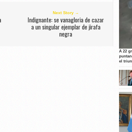
Next Story →
a
Indignante: se vanagloria de cazar
a un singular ejemplar de jirafa
negra
A 22 g
puntan
el triu