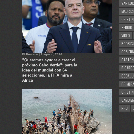
SAN LUI
MAURICI
CRISTIN
SERGIO 
VIDEO
RODRIGU
GOBIERN
El Puntano | 1 agosto, 2026
GASTÓN
“Queremos ayudar a crear el
próximo Cabo Verde”: para la
RICARDO
idea del mundial con 64
selecciones, la FIFA mira a
BOCA JU
África
PRIMERA
CRISTIN
CAMBIE
PRO