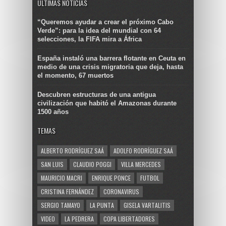
ULTIMAS NOTICIAS
“Queremos ayudar a crear el próximo Cabo
Verde”: para la idea del mundial con 64
selecciones, la FIFA mira a África
España instaló una barrera flotante en Ceuta en
medio de una crisis migratoria que deja, hasta
el momento, 67 muertos
Descubren estructuras de una antigua
civilización que habitó el Amazonas durante
1500 años
TEMAS
ALBERTO RODRÍGUEZ SAÁ
ADOLFO RODRÍGUEZ SAÁ
SAN LUIS
CLAUDIO POGGI
VILLA MERCEDES
MAURICIO MACRI
ENRIQUE PONCE
FUTBOL
CRISTINA FERNÁNDEZ
CORONAVIRUS
SERGIO TAMAYO
LA PUNTA
GISELA VARTALITIS
VIDEO
LA PEDRERA
COPA LIBERTADORES