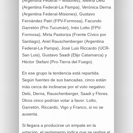
(Argentina Federal – Misiones), Melina Delú
(Argentina Federal-La Pampa), Verónica Derna
(Argentina Federal-Misiones), Gustavo
Fernández Patri (FPV-Formosa), Facundo
Garretón (Pro-Tucumán), Inés Lotto (FPV-
Formosa), Mirta Pastoriza (Frente Cívico por
Santiago), Ariel Rauschenberger (Argentina
Federal-La Pampa), José Luis Riccardo (UCR-
San Luis), Gustavo Saadi (Elijo Catamarca) y
Héctor Stefani (Pro-Tierra del Fuego).
En ese grupo la tendencia está repartida.
Según fuentes de sus bancadas, cinco están
más cerca de inclinarse por el voto negativo:
Delú, Derna, Rauschenberger, Saadi y Flores.
Otros cinco podrían votar a favor: Lotto,
Garretón, Riccardo, Vigo y Franco, si no se
ausenta.
Si llegara a producirse un empate en la
votación, el reglamento indica que se reabre el