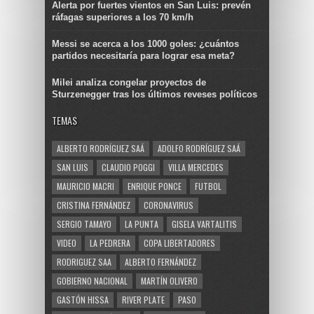
Alerta por fuertes vientos en San Luis: prevén
ráfagas superiores a los 70 km/h
Messi se acerca a los 1000 goles: ¿cuántos
partidos necesitaría para lograr esa meta?
Milei analiza congelar proyectos de
Sturzenegger tras los últimos reveses políticos
TEMAS
ALBERTO RODRÍGUEZ SAÁ
ADOLFO RODRÍGUEZ SAÁ
SAN LUIS
CLAUDIO POGGI
VILLA MERCEDES
MAURICIO MACRI
ENRIQUE PONCE
FUTBOL
CRISTINA FERNÁNDEZ
CORONAVIRUS
SERGIO TAMAYO
LA PUNTA
GISELA VARTALITIS
VIDEO
LA PEDRERA
COPA LIBERTADORES
RODRIGUEZ SAA
ALBERTO FERNÁNDEZ
GOBIERNO NACIONAL
MARTÍN OLIVERO
GASTÓN HISSA
RIVER PLATE
PASO