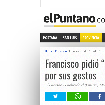
PORTADA
SAN LUIS
PROVINCIA
Home
/
Provincia
/
Francisco pidió “perdón” a 
Francisco pidió 
por sus gestos
El Puntano - Publicado el 17 marzo, 201