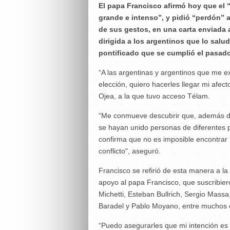
El papa Francisco afirmó hoy que el 
grande e intenso”, y pidió “perdón” 
de sus gestos, en una carta enviada
dirigida a los argentinos que lo salu
pontificado que se cumplió el pasad
“A las argentinas y argentinos que me e
elección, quiero hacerles llegar mi afect
Ojea, a la que tuvo acceso Télam.
“Me conmueve descubrir que, además del
se hayan unido personas de diferentes pr
confirma que no es imposible encontrar 
conflicto", aseguró.
Francisco se refirió de esta manera a la
apoyo al papa Francisco, que suscribier
Michetti, Esteban Bullrich, Sergio Mass
Baradel y Pablo Moyano, entre muchos otr
“Puedo asegurarles que mi intención es 