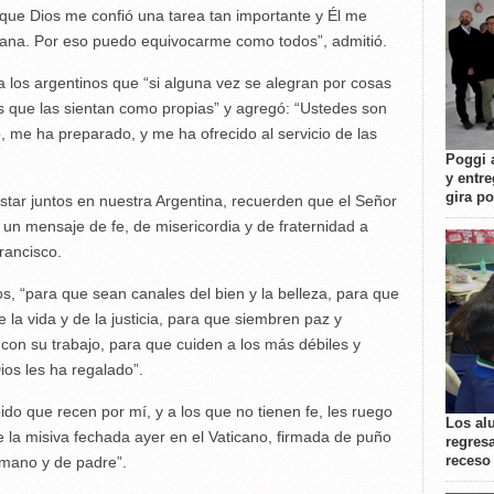
que Dios me confió una tarea tan importante y Él me
umana. Por eso puedo equivocarme como todos”, admitió.
 a los argentinos que “si alguna vez se alegran por cosas
s que las sientan como propias” y agregó: “Ustedes son
 me ha preparado, y me ha ofrecido al servicio de las
Poggi 
y entre
gira p
tar juntos en nuestra Argentina, recuerden que el Señor
 un mensaje de fe, de misericordia y de fraternidad a
rancisco.
os, “para que sean canales del bien y la belleza, para que
la vida y de la justicia, para que siembren paz y
con su trabajo, para que cuiden a los más débiles y
os les ha regalado”.
ido que recen por mí, y a los que no tienen fe, les ruego
Los al
la misiva fechada ayer en el Vaticano, firmada de puño
regresa
receso
rmano y de padre”.