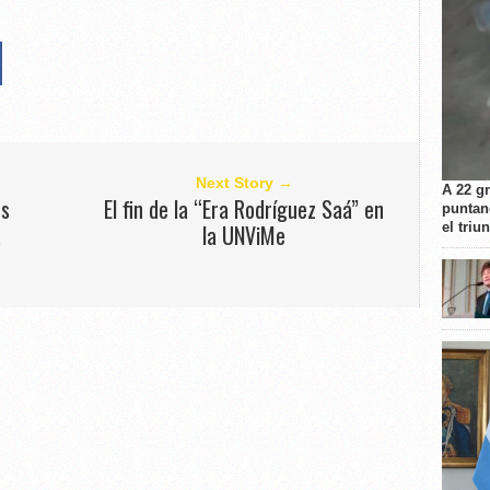
Next Story →
A 22 g
os
El fin de la “Era Rodríguez Saá” en
puntan
el triu
a
la UNViMe