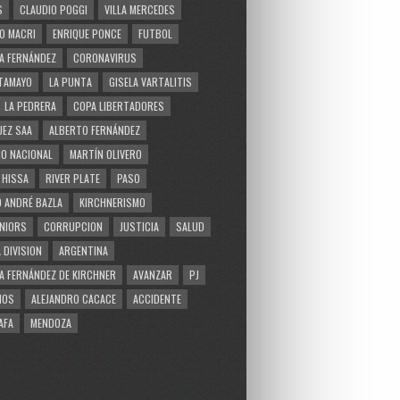
S
CLAUDIO POGGI
VILLA MERCEDES
O MACRI
ENRIQUE PONCE
FUTBOL
A FERNÁNDEZ
CORONAVIRUS
TAMAYO
LA PUNTA
GISELA VARTALITIS
LA PEDRERA
COPA LIBERTADORES
EZ SAA
ALBERTO FERNÁNDEZ
O NACIONAL
MARTÍN OLIVERO
 HISSA
RIVER PLATE
PASO
 ANDRÉ BAZLA
KIRCHNERISMO
NIORS
CORRUPCION
JUSTICIA
SALUD
 DIVISION
ARGENTINA
A FERNÁNDEZ DE KIRCHNER
AVANZAR
PJ
MOS
ALEJANDRO CACACE
ACCIDENTE
AFA
MENDOZA