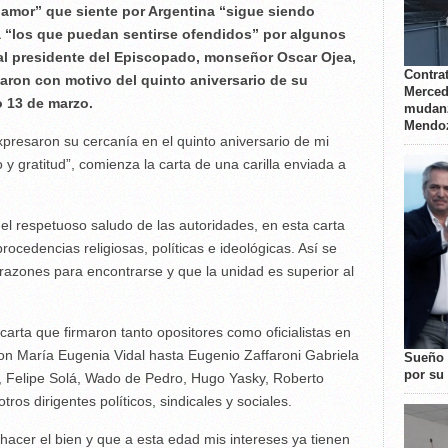
“amor” que siente por Argentina “sigue siendo
a “los que puedan sentirse ofendidos” por algunos
 al presidente del Episcopado, monseñor Oscar Ojea,
Contrat
daron con motivo del quinto aniversario de su
Merced
o 13 de marzo.
mudanz
Mendo
xpresaron su cercanía en el quinto aniversario de mi
o y gratitud”, comienza la carta de una carilla enviada a
 respetuoso saludo de las autoridades, en esta carta
ocedencias religiosas, políticas e ideológicas. Así se
razones para encontrarse y que la unidad es superior al
 carta que firmaron tanto opositores como oficialistas en
on María Eugenia Vidal hasta Eugenio Zaffaroni Gabriela
Sueño 
por su 
a, Felipe Solá, Wado de Pedro, Hugo Yasky, Roberto
os dirigentes políticos, sindicales y sociales.
hacer el bien y que a esta edad mis intereses ya tienen