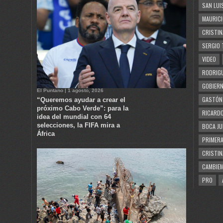
SAN LUI
MAURICI
CRISTIN
SERGIO 
VIDEO
RODRIGU
GOBIERN
El Puntano | 1 agosto, 2026
GASTÓN
“Queremos ayudar a crear el
próximo Cabo Verde”: para la
RICARDO
idea del mundial con 64
selecciones, la FIFA mira a
BOCA JU
África
PRIMERA
CRISTIN
CAMBIE
PRO