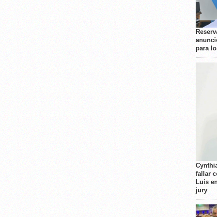
Reserva
anunci
para l
Cynthi
fallar 
Luis e
jury