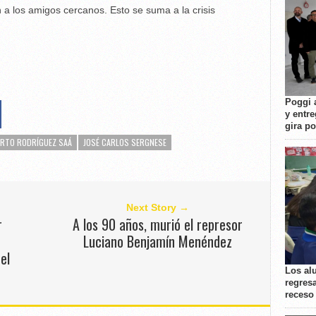
a los amigos cercanos. Esto se suma a la crisis
Poggi 
y entre
gira p
ERTO RODRÍGUEZ SAÁ
JOSÉ CARLOS SERGNESE
Next Story →
r
A los 90 años, murió el represor
Luciano Benjamín Menéndez
el
Los al
regresa
receso