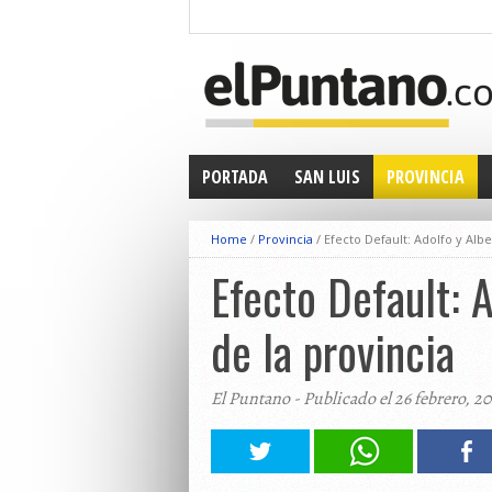
PORTADA
SAN LUIS
PROVINCIA
Home
/
Provincia
/
Efecto Default: Adolfo y Alb
Efecto Default: 
de la provincia
El Puntano - Publicado el 26 febrero, 2