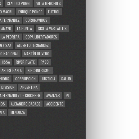
S
CLAUDIO POGGI
VILLA MERCEDES
O MACRI
ENRIQUE PONCE
FUTBOL
A FERNÁNDEZ
CORONAVIRUS
TAMAYO
LA PUNTA
GISELA VARTALITIS
LA PEDRERA
COPA LIBERTADORES
EZ SAA
ALBERTO FERNÁNDEZ
O NACIONAL
MARTÍN OLIVERO
 HISSA
RIVER PLATE
PASO
 ANDRÉ BAZLA
KIRCHNERISMO
NIORS
CORRUPCION
JUSTICIA
SALUD
 DIVISION
ARGENTINA
A FERNÁNDEZ DE KIRCHNER
AVANZAR
PJ
MOS
ALEJANDRO CACACE
ACCIDENTE
AFA
MENDOZA