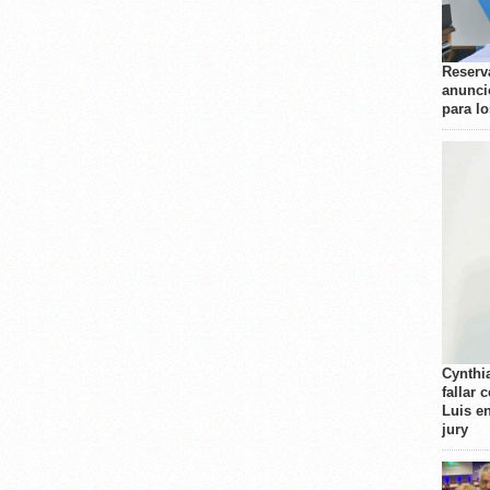
Reserva
anunci
para l
Cynthi
fallar 
Luis e
jury