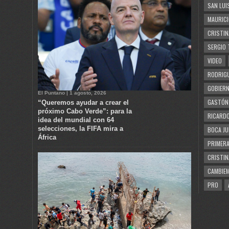
SAN LUI
MAURICI
CRISTIN
SERGIO 
VIDEO
RODRIGU
GOBIERN
El Puntano | 1 agosto, 2026
GASTÓN
“Queremos ayudar a crear el
próximo Cabo Verde”: para la
RICARDO
idea del mundial con 64
selecciones, la FIFA mira a
BOCA JU
África
PRIMERA
CRISTIN
CAMBIE
PRO