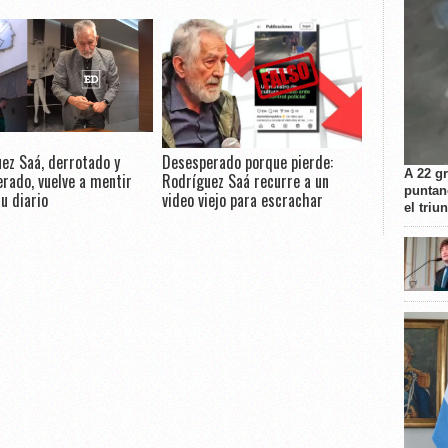
ez Saá, derrotado y
Desesperado porque pierde:
A 22 g
rado, vuelve a mentir
Rodríguez Saá recurre a un
puntan
u diario
video viejo para escrachar
el triu