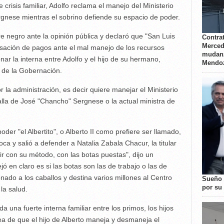
crisis familiar, Adolfo reclama el manejo del Ministerio
nese mientras el sobrino defiende su espacio de poder.
 negro ante la opinión pública y declaró que "San Luis
Contrat
Merced
cesación de pagos ante el mal manejo de los recursos
mudanz
ar la interna entre Adolfo y el hijo de su hermano,
Mendo
l de la Gobernación.
r la administración, es decir quiere manejar el Ministerio
lla de José "Chancho" Sergnese o la actual ministra de
er "el Albertito", o Alberto II como prefiere ser llamado,
ca y salió a defender a Natalia Zabala Chacur, la titular
ir con su método, con las botas puestas", dijo un
jó en claro es si las botas son las de trabajo o las de
onado a los caballos y destina varios millones al Centro
Sueño 
por su 
la salud.
a una fuerte interna familiar entre los primos, los hijos
ea de que el hijo de Alberto maneja y desmaneja el