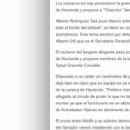
Los números en rojo provocaron la grave 
de Hacienda y propone a "Chancho" Serg
Alberto Rodríguez Saá puso blanco sobre
está al borde del default", es decir en 
económicos. Este tema terminó por deton
Alberto (H) que es el Secretario Genera
El reclamo del longevo dirigente pasa po
de Hacienda y propone nombres de la ta
Salud Graciela Corvalán.
Dispuesto a no ceder un centímetro de pod
dejó bien en claro que su equipo no se to
de la cartera de Hacienda. "Prefiere mor
allegado al círculo de poder lo que no de
montar ya que el funcionario es un afici
de Actividades Hípicas en detrimento de 
El cruce entre Adolfo y su sobrino desnud
del Senador vienen insistiendo con la id