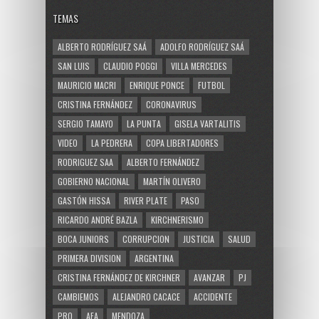
TEMAS
ALBERTO RODRÍGUEZ SAÁ
ADOLFO RODRÍGUEZ SAÁ
SAN LUIS
CLAUDIO POGGI
VILLA MERCEDES
MAURICIO MACRI
ENRIQUE PONCE
FUTBOL
CRISTINA FERNÁNDEZ
CORONAVIRUS
SERGIO TAMAYO
LA PUNTA
GISELA VARTALITIS
VIDEO
LA PEDRERA
COPA LIBERTADORES
RODRIGUEZ SAA
ALBERTO FERNÁNDEZ
GOBIERNO NACIONAL
MARTÍN OLIVERO
GASTÓN HISSA
RIVER PLATE
PASO
RICARDO ANDRÉ BAZLA
KIRCHNERISMO
BOCA JUNIORS
CORRUPCION
JUSTICIA
SALUD
PRIMERA DIVISION
ARGENTINA
CRISTINA FERNÁNDEZ DE KIRCHNER
AVANZAR
PJ
CAMBIEMOS
ALEJANDRO CACACE
ACCIDENTE
PRO
AFA
MENDOZA