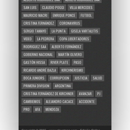
SAN LUIS
CLAUDIO POGGI
VILLA MERCEDES
MAURICIO MACRI
ENRIQUE PONCE
FUTBOL
CRISTINA FERNÁNDEZ
CORONAVIRUS
SERGIO TAMAYO
LA PUNTA
GISELA VARTALITIS
VIDEO
LA PEDRERA
COPA LIBERTADORES
RODRIGUEZ SAA
ALBERTO FERNÁNDEZ
GOBIERNO NACIONAL
MARTÍN OLIVERO
GASTÓN HISSA
RIVER PLATE
PASO
RICARDO ANDRÉ BAZLA
KIRCHNERISMO
BOCA JUNIORS
CORRUPCION
JUSTICIA
SALUD
PRIMERA DIVISION
ARGENTINA
CRISTINA FERNÁNDEZ DE KIRCHNER
AVANZAR
PJ
CAMBIEMOS
ALEJANDRO CACACE
ACCIDENTE
PRO
AFA
MENDOZA