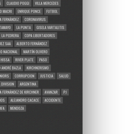
S
CLAUDIO POGGI
VILLA MERCEDES
O MACRI
ENRIQUE PONCE
FUTBOL
A FERNÁNDEZ
CORONAVIRUS
TAMAYO
LA PUNTA
GISELA VARTALITIS
LA PEDRERA
COPA LIBERTADORES
EZ SAA
ALBERTO FERNÁNDEZ
O NACIONAL
MARTÍN OLIVERO
 HISSA
RIVER PLATE
PASO
 ANDRÉ BAZLA
KIRCHNERISMO
NIORS
CORRUPCION
JUSTICIA
SALUD
 DIVISION
ARGENTINA
A FERNÁNDEZ DE KIRCHNER
AVANZAR
PJ
MOS
ALEJANDRO CACACE
ACCIDENTE
AFA
MENDOZA