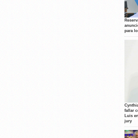
Reserva
anunci
para l
Cynthi
fallar 
Luis e
jury