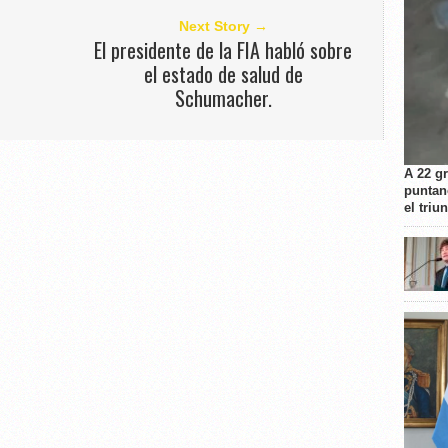
Next Story →
e
El presidente de la FIA habló sobre
el estado de salud de
Schumacher.
A 22 g
puntan
el triu