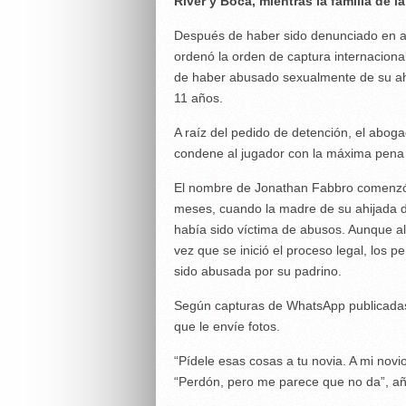
River y Boca, mientras la familia de 
Después de haber sido denunciado en abr
ordenó la orden de captura internaciona
de haber abusado sexualmente de su ahi
11 años.
A raíz del pedido de detención, el aboga
condene al jugador con la máxima pena 
El nombre de Jonathan Fabbro comenzó
meses, cuando la madre de su ahijada d
había sido víctima de abusos. Aunque al p
vez que se inició el proceso legal, los p
sido abusada por su padrino.
Según capturas de WhatsApp publicadas,
que le envíe fotos.
“Pídele esas cosas a tu novia. A mi novi
“Perdón, pero me parece que no da”, añad