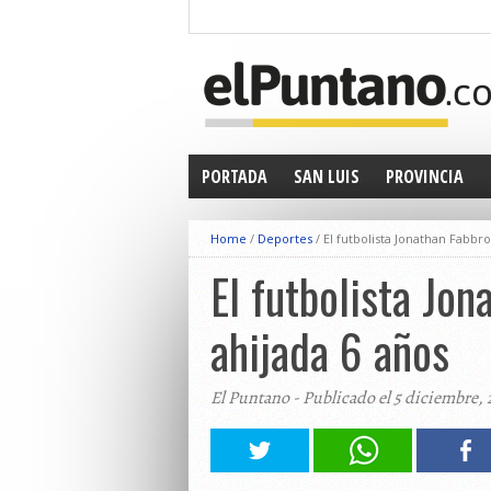
PORTADA
SAN LUIS
PROVINCIA
Home
/
Deportes
/
El futbolista Jonathan Fabbr
El futbolista Jo
ahijada 6 años
El Puntano - Publicado el 5 diciembre, 