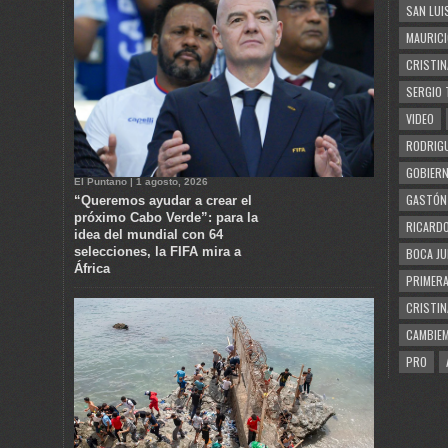
SAN LUI
MAURICI
CRISTIN
SERGIO 
VIDEO
RODRIGU
GOBIERN
El Puntano | 1 agosto, 2026
GASTÓN
“Queremos ayudar a crear el
próximo Cabo Verde”: para la
RICARDO
idea del mundial con 64
selecciones, la FIFA mira a
BOCA JU
África
PRIMERA
CRISTIN
CAMBIE
PRO