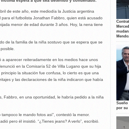
la víctima espera a que sea detenido y condenado.
il de este año, este mediodía la Justicia argentina
l para el futbolista Jonathan Fabbro, quien está acusado
Contrat
jada menor de edad durante 3 años. Hoy, la nena tiene
Merced
mudanz
Mendo
do de la familia de la niña sostuvo que se espera que se
posible.
 a aparecer reiteradamente en los medios hace unos
enunció en la Comisaría 52 de Villa Lugano que su hija
rincipio la situación fue confusa, lo cierto es que una
eritajes y las declaraciones de la niña indicaron que había
 Fabbro, en una oportunidad, le habría pedido a la niña
Sueño 
por su 
o tampoco le mando fotos así”, contestó la menor.
ió pero él insistió. “¿Tienes jeans? A verlo”, escribió.