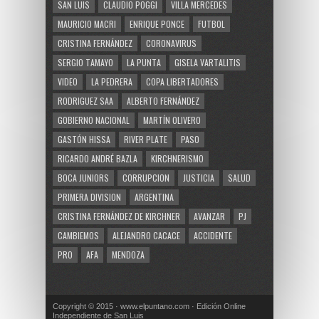
SAN LUIS
CLAUDIO POGGI
VILLA MERCEDES
MAURICIO MACRI
ENRIQUE PONCE
FUTBOL
CRISTINA FERNÁNDEZ
CORONAVIRUS
SERGIO TAMAYO
LA PUNTA
GISELA VARTALITIS
VIDEO
LA PEDRERA
COPA LIBERTADORES
RODRIGUEZ SAA
ALBERTO FERNÁNDEZ
GOBIERNO NACIONAL
MARTÍN OLIVERO
GASTÓN HISSA
RIVER PLATE
PASO
RICARDO ANDRÉ BAZLA
KIRCHNERISMO
BOCA JUNIORS
CORRUPCION
JUSTICIA
SALUD
PRIMERA DIVISION
ARGENTINA
CRISTINA FERNÁNDEZ DE KIRCHNER
AVANZAR
PJ
CAMBIEMOS
ALEJANDRO CACACE
ACCIDENTE
PRO
AFA
MENDOZA
Copyright © 2015 · www.elpuntano.com · Edición Online
Independiente de San Luis