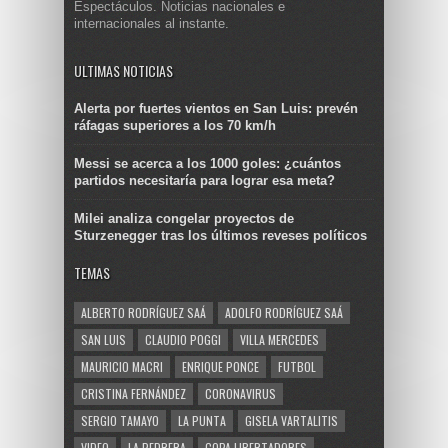
Espectáculos. Noticias nacionales e
internacionales al instante.
ULTIMAS NOTICIAS
Alerta por fuertes vientos en San Luis: prevén
ráfagas superiores a los 70 km/h
Messi se acerca a los 1000 goles: ¿cuántos
partidos necesitaría para lograr esa meta?
Milei analiza congelar proyectos de
Sturzenegger tras los últimos reveses políticos
TEMAS
ALBERTO RODRÍGUEZ SAÁ
ADOLFO RODRÍGUEZ SAÁ
SAN LUIS
CLAUDIO POGGI
VILLA MERCEDES
MAURICIO MACRI
ENRIQUE PONCE
FUTBOL
CRISTINA FERNÁNDEZ
CORONAVIRUS
SERGIO TAMAYO
LA PUNTA
GISELA VARTALITIS
VIDEO
LA PEDRERA
COPA LIBERTADORES