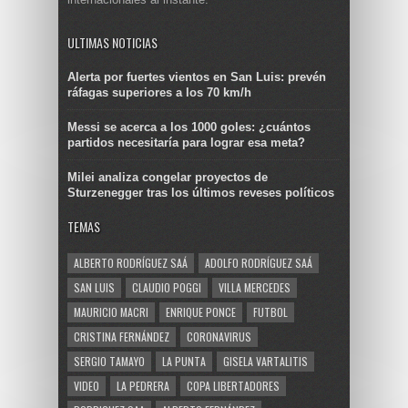
ULTIMAS NOTICIAS
Alerta por fuertes vientos en San Luis: prevén
ráfagas superiores a los 70 km/h
Messi se acerca a los 1000 goles: ¿cuántos
partidos necesitaría para lograr esa meta?
Milei analiza congelar proyectos de
Sturzenegger tras los últimos reveses políticos
TEMAS
ALBERTO RODRÍGUEZ SAÁ
ADOLFO RODRÍGUEZ SAÁ
SAN LUIS
CLAUDIO POGGI
VILLA MERCEDES
MAURICIO MACRI
ENRIQUE PONCE
FUTBOL
CRISTINA FERNÁNDEZ
CORONAVIRUS
SERGIO TAMAYO
LA PUNTA
GISELA VARTALITIS
VIDEO
LA PEDRERA
COPA LIBERTADORES