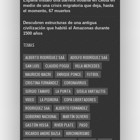
España instaló una barrera flotante en Ceuta en
medio de una crisis migratoria que deja, hasta
el momento, 67 muertos
Descubren estructuras de una antigua
civilización que habitó el Amazonas durante
1500 años
TEMAS
ALBERTO RODRÍGUEZ SAÁ
ADOLFO RODRÍGUEZ SAÁ
SAN LUIS
CLAUDIO POGGI
VILLA MERCEDES
MAURICIO MACRI
ENRIQUE PONCE
FUTBOL
CRISTINA FERNÁNDEZ
CORONAVIRUS
SERGIO TAMAYO
LA PUNTA
GISELA VARTALITIS
VIDEO
LA PEDRERA
COPA LIBERTADORES
RODRIGUEZ SAA
ALBERTO FERNÁNDEZ
GOBIERNO NACIONAL
MARTÍN OLIVERO
GASTÓN HISSA
RIVER PLATE
PASO
RICARDO ANDRÉ BAZLA
KIRCHNERISMO