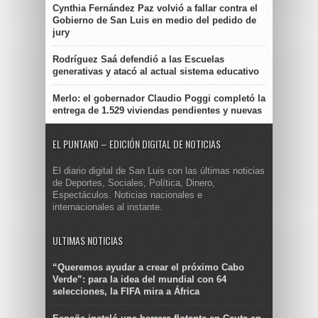
Cynthia Fernández Paz volvió a fallar contra el
Gobierno de San Luis en medio del pedido de
jury
Rodríguez Saá defendió a las Escuelas
generativas y atacó al actual sistema educativo
Merlo: el gobernador Claudio Poggi completó la
entrega de 1.529 viviendas pendientes y nuevas
EL PUNTANO – EDICIÓN DIGITAL DE NOTICIAS
El diario digital de San Luis con las últimas noticias
de Deportes, Sociales, Política, Dinero,
Espectáculos. Noticias nacionales e
internacionales al instante.
ULTIMAS NOTICIAS
“Queremos ayudar a crear el próximo Cabo
Verde”: para la idea del mundial con 64
selecciones, la FIFA mira a África