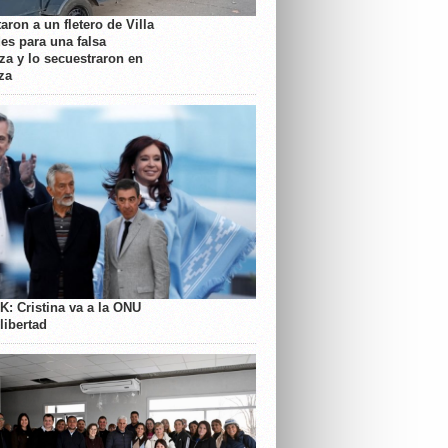
aron a un fletero de Villa
es para una falsa
a y lo secuestraron en
za
K: Cristina va a la ONU
libertad