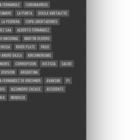
A FERNÁNDEZ
CORONAVIRUS
TAMAYO
LA PUNTA
GISELA VARTALITIS
LA PEDRERA
COPA LIBERTADORES
EZ SAA
ALBERTO FERNÁNDEZ
O NACIONAL
MARTÍN OLIVERO
 HISSA
RIVER PLATE
PASO
 ANDRÉ BAZLA
KIRCHNERISMO
NIORS
CORRUPCION
JUSTICIA
SALUD
 DIVISION
ARGENTINA
A FERNÁNDEZ DE KIRCHNER
AVANZAR
PJ
MOS
ALEJANDRO CACACE
ACCIDENTE
AFA
MENDOZA