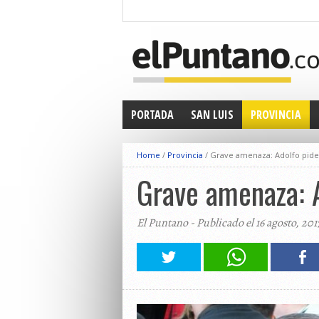
PORTADA
SAN LUIS
PROVINCIA
Home
/
Provincia
/
Grave amenaza: Adolfo pide "
Grave amenaza: A
El Puntano - Publicado el 16 agosto, 201