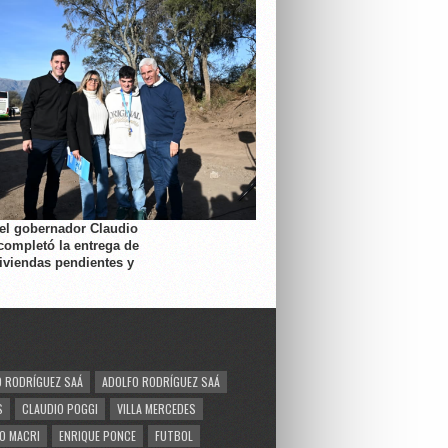
 el gobernador Claudio
completó la entrega de
viviendas pendientes y
 RODRÍGUEZ SAÁ
ADOLFO RODRÍGUEZ SAÁ
S
CLAUDIO POGGI
VILLA MERCEDES
O MACRI
ENRIQUE PONCE
FUTBOL