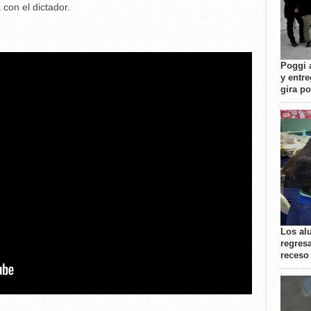
con el dictador.
Poggi 
y entre
gira p
Los al
regresa
receso