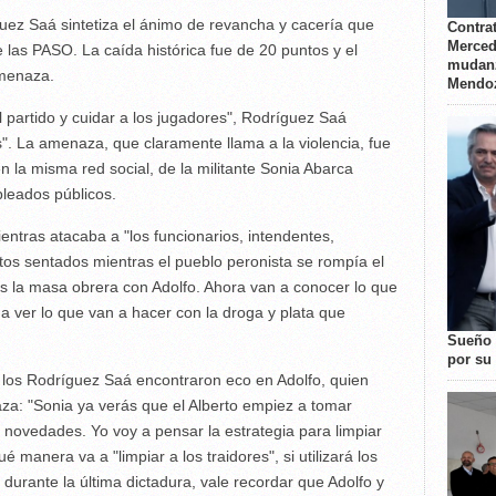
ez Saá sintetiza el ánimo de revancha y cacería que
Contrat
Merced
de las PASO. La caída histórica fue de 20 puntos y el
mudanz
amenaza.
Mendo
partido y cuidar a los jugadores", Rodríguez Saá
s". La amenaza, que claramente llama a la violencia, fue
 la misma red social, de la militante Sonia Abarca
pleados públicos.
ientras atacaba a "los funcionarios, intendentes,
atos sentados mientras el pueblo peronista se rompía el
 la masa obrera con Adolfo. Ahora van a conocer lo que
 a ver lo que van a hacer con la droga y plata que
Sueño 
por su 
de los Rodríguez Saá encontraron eco en Adolfo, quien
aza: "Sonia ya verás que el Alberto empiez a tomar
novedades. Yo voy a pensar la estrategia para limpiar
 manera va a "limpiar a los traidores", si utilizará los
rante la última dictadura, vale recordar que Adolfo y