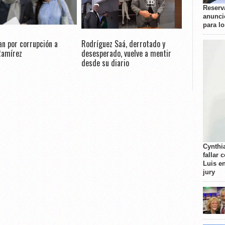
Reserva
anunci
para l
n por corrupción a
Rodríguez Saá, derrotado y
Ramírez
desesperado, vuelve a mentir
desde su diario
Cynthi
fallar 
Luis e
jury