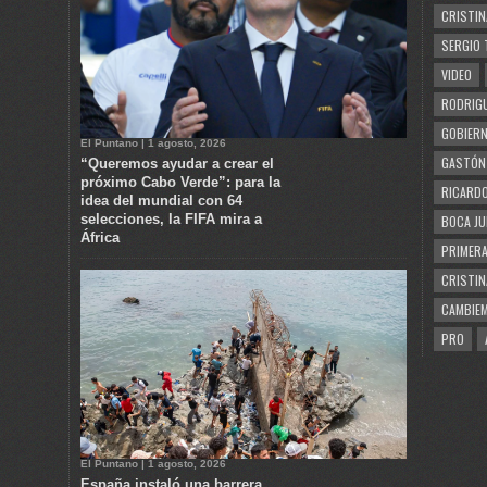
CRISTIN
SERGIO 
VIDEO
RODRIGU
GOBIERN
El Puntano | 1 agosto, 2026
GASTÓN
“Queremos ayudar a crear el
próximo Cabo Verde”: para la
RICARDO
idea del mundial con 64
selecciones, la FIFA mira a
BOCA JU
África
PRIMERA
CRISTIN
CAMBIE
PRO
El Puntano | 1 agosto, 2026
España instaló una barrera