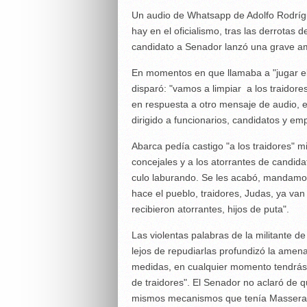
Un audio de Whatsapp de Adolfo Rodrígu
hay en el oficialismo, tras las derrotas 
candidato a Senador lanzó una grave 
En momentos en que llamaba a "jugar el 
disparó: "vamos a limpiar a los traidore
en respuesta a otro mensaje de audio, en
dirigido a funcionarios, candidatos y em
Abarca pedía castigo "a los traidores" m
concejales y a los atorrantes de candid
culo laburando. Se les acabó, mandamos
hace el pueblo, traidores, Judas, ya van
recibieron atorrantes, hijos de puta".
Las violentas palabras de la militante 
lejos de repudiarlas profundizó la amen
medidas, en cualquier momento tendrás 
de traidores". El Senador no aclaró de qué
mismos mecanismos que tenía Massera du