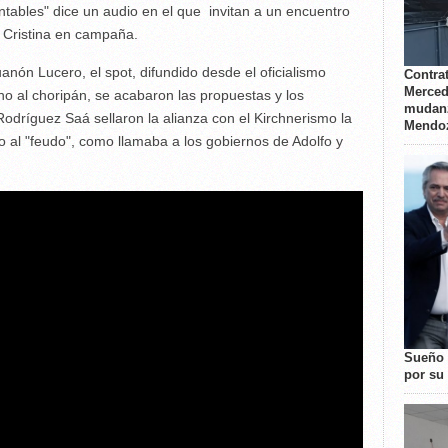
fantables" dice un audio en el que invitan a un encuentro
e Cristina en campaña.
nón Lucero, el spot, difundido desde el oficialismo
Contrat
Merced
no al choripán, se acabaron las propuestas y los
mudanz
dríguez Saá sellaron la alianza con el Kirchnerismo la
Mendo
co al "feudo", como llamaba a los gobiernos de Adolfo y
Sueño 
por su 