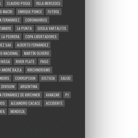
S
CLAUDIO POGGI
VILLA MERCEDES
O MACRI
ENRIQUE PONCE
FUTBOL
A FERNÁNDEZ
CORONAVIRUS
TAMAYO
LA PUNTA
GISELA VARTALITIS
LA PEDRERA
COPA LIBERTADORES
EZ SAA
ALBERTO FERNÁNDEZ
O NACIONAL
MARTÍN OLIVERO
 HISSA
RIVER PLATE
PASO
 ANDRÉ BAZLA
KIRCHNERISMO
NIORS
CORRUPCION
JUSTICIA
SALUD
 DIVISION
ARGENTINA
A FERNÁNDEZ DE KIRCHNER
AVANZAR
PJ
MOS
ALEJANDRO CACACE
ACCIDENTE
AFA
MENDOZA