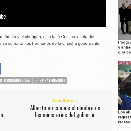
Adolfo y el choripán, solo falta Cristina la jefa del
Poggi 
 ya se sumaron los hermanos de la dinastía gobernante.
y entre
gira p
ERTO RODRÍGUEZ SAÁ
CRISTINA FERNÁNDEZ
Next Story →
Alberto no conoce el nombre de
Los al
en
los ministerios del gobierno
regresa
receso