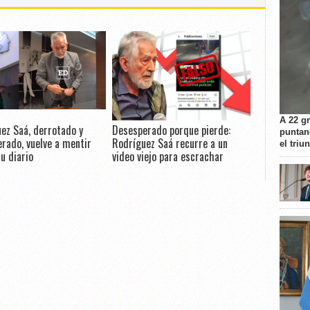
A 22 g
ez Saá, derrotado y
Desesperado porque pierde:
puntan
rado, vuelve a mentir
Rodríguez Saá recurre a un
el triu
u diario
video viejo para escrachar