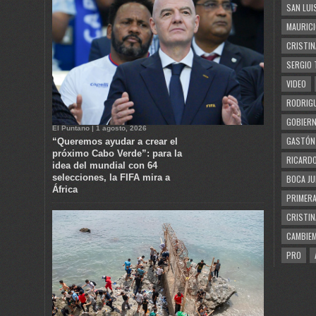
SAN LUI
MAURICI
CRISTIN
SERGIO 
VIDEO
RODRIGU
GOBIERN
El Puntano | 1 agosto, 2026
GASTÓN
“Queremos ayudar a crear el
próximo Cabo Verde”: para la
RICARDO
idea del mundial con 64
selecciones, la FIFA mira a
BOCA JU
África
PRIMERA
CRISTIN
CAMBIE
PRO