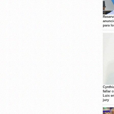
Reserva
anunci
para l
Cynthi
fallar 
Luis e
jury