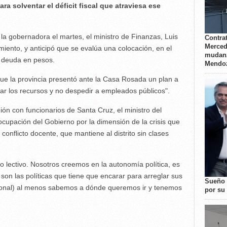
ra solventar el déficit fiscal que atraviesa ese
a gobernadora el martes, el ministro de Finanzas, Luis
Contrat
Merced
iento, y anticipó que se evalúa una colocación, en el
mudanz
e deuda en pesos.
Mendo
que la provincia presentó ante la Casa Rosada un plan a
ar los recursos y no despedir a empleados públicos".
n con funcionarios de Santa Cruz, el ministro del
eocupación del Gobierno por la dimensión de la crisis que
l conflicto docente, que mantiene al distrito sin clases
 lectivo. Nosotros creemos en la autonomía política, es
 son las políticas que tiene que encarar para arreglar sus
Sueño 
cional) al menos sabemos a dónde queremos ir y tenemos
por su 