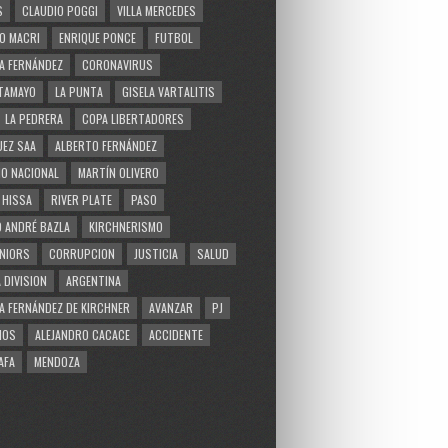
S
CLAUDIO POGGI
VILLA MERCEDES
O MACRI
ENRIQUE PONCE
FUTBOL
A FERNÁNDEZ
CORONAVIRUS
TAMAYO
LA PUNTA
GISELA VARTALITIS
LA PEDRERA
COPA LIBERTADORES
EZ SAA
ALBERTO FERNÁNDEZ
O NACIONAL
MARTÍN OLIVERO
 HISSA
RIVER PLATE
PASO
 ANDRÉ BAZLA
KIRCHNERISMO
NIORS
CORRUPCION
JUSTICIA
SALUD
 DIVISION
ARGENTINA
A FERNÁNDEZ DE KIRCHNER
AVANZAR
PJ
MOS
ALEJANDRO CACACE
ACCIDENTE
AFA
MENDOZA