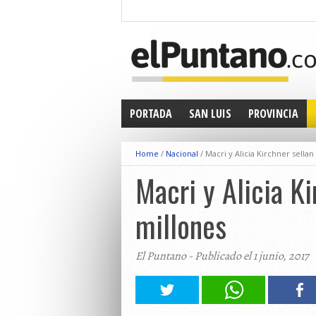
PORTADA
SAN LUIS
PROVINCIA
Home
/
Nacional
/
Macri y Alicia Kirchner sella
Macri y Alicia K
millones
El Puntano - Publicado el 1 junio, 2017