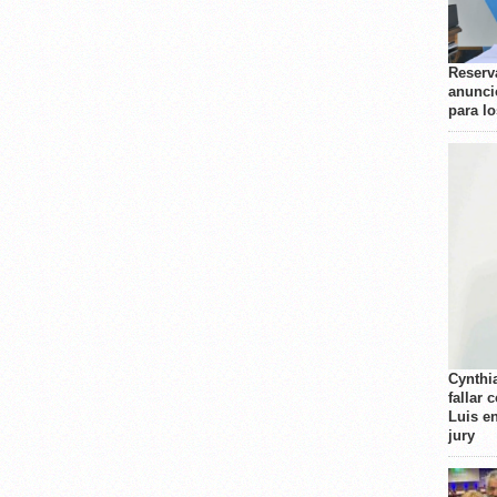
Reserva
anunci
para l
Cynthi
fallar 
Luis e
jury