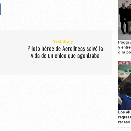
Next Story →
Poggi 
s
Piloto héroe de Aerolíneas salvó la
y entre
gira p
vida de un chico que agonizaba
Los al
regresa
receso