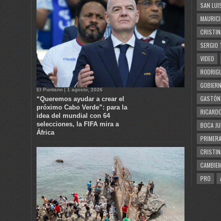
SAN LUI
MAURICI
CRISTIN
SERGIO 
VIDEO
RODRIGU
GOBIERN
El Puntano | 1 agosto, 2026
GASTÓN
“Queremos ayudar a crear el
próximo Cabo Verde”: para la
RICARDO
idea del mundial con 64
selecciones, la FIFA mira a
BOCA JU
África
PRIMERA
CRISTIN
CAMBIE
PRO