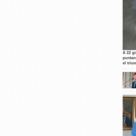
A 22 g
puntan
el triu