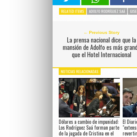
RELATED ITEMS
ADOLFO RODRÍGUEZ SAÁ
GISE
← Previous Story
La prensa nacional dice que la
mansión de Adolfo es más gran
que el Hotel Internacional
NOTICIAS RELACIONADAS
Dólares a cambio de impunidad:
El Diari
Los Rodríguez Saá forman parte
"extens
de la jugada de Cristina en el
reverti