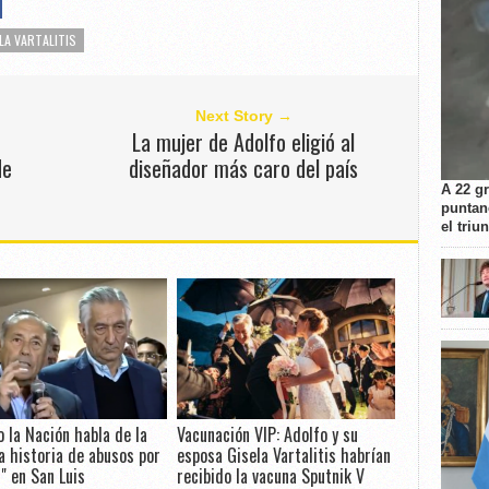
LA VARTALITIS
Next Story →
La mujer de Adolfo eligió al
de
diseñador más caro del país
A 22 g
puntan
el triu
o la Nación habla de la
Vacunación VIP: Adolfo y su
a historia de abusos por
esposa Gisela Vartalitis habrían
r" en San Luis
recibido la vacuna Sputnik V