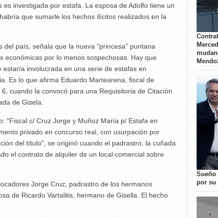
s es investigada por estafa. La esposa de Adolfo tiene un
abría que sumarle los hechos ilícitos realizados en la
Contrat
Merced
s del país, señala que la nueva "princesa" puntana
mudanz
ades económicas por lo menos sospechosas. Hay que
Mendo
estaría involucrada en una serie de estafas en
ia. Es lo que afirma Eduardo Martearena, fiscal de
º 6, cuando la convocó para una Requisitoria de Citación
ñada de Gisela.
o: "Fiscal c/ Cruz Jorge y Muñoz María p/ Estafa en
rumento privado en concurso real, con usurpación por
ión del título", se originó cuando el padrastro, la cuñada
ado el contrato de alquiler de un local comercial sobre
Sueño 
por su 
locadores Jorge Cruz, padrastro de los hermanos
sa de Ricardo Vartalitis, hermano de Gisella. El hecho