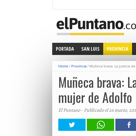
PORTADA
SAN LUIS
PROVINCIA
Home
/
Provincia
/
Muñeca brava: La justicia de
Muñeca brava: La
mujer de Adolfo
El Puntano - Publicado el 26 marzo, 201