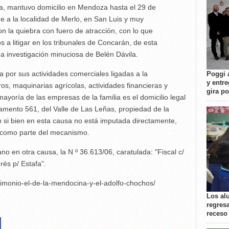
da, mantuvo domicilio en Mendoza hasta el 29 de
a la localidad de Merlo, en San Luis y muy
on la quiebra con fuero de atracción, con lo que
 a litigar en los tribunales de Concarán, de esta
a investigación minuciosa de Belén Dávila.
a por sus actividades comerciales ligadas a la
Poggi 
y entre
os, maquinarias agrícolas, actividades financieras y
gira p
ayoría de las empresas de la familia es el domicilio legal
rtamento 561, del Valle de Las Leñas, propiedad de la
 si bien en esta causa no está imputada directamente,
a como parte del mecanismo.
no en otra causa, la N º 36.613/06, caratulada: "Fiscal c/
drés p/ Estafa".
imonio-el-de-la-mendocina-y-el-adolfo-chochos/
Los al
regresa
receso