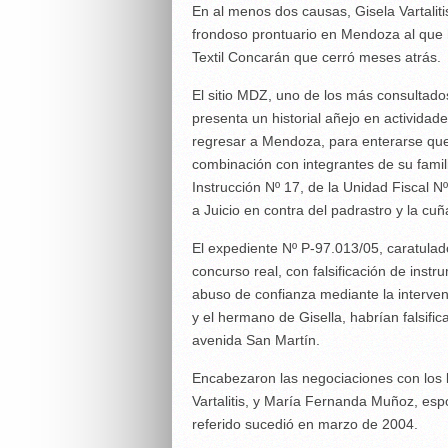
En al menos dos causas, Gisela Vartaliti
frondoso prontuario en Mendoza al que h
Textil Concarán que cerró meses atrás.
El sitio MDZ, uno de los más consultado
presenta un historial añejo en activid
regresar a Mendoza, para enterarse que 
combinación con integrantes de su famil
Instrucción Nº 17, de la Unidad Fiscal N
a Juicio en contra del padrastro y la cu
El expediente Nº P-97.013/05, caratulad
concurso real, con falsificación de inst
abuso de confianza mediante la intervenc
y el hermano de Gisella, habrían falsific
avenida San Martín.
Encabezaron las negociaciones con los 
Vartalitis, y María Fernanda Muñoz, espo
referido sucedió en marzo de 2004.