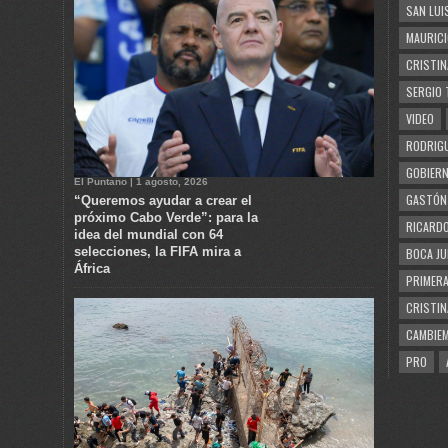
SAN LUI
MAURICI
CRISTIN
SERGIO 
VIDEO
RODRIGU
GOBIERN
El Puntano | 1 agosto, 2026
GASTÓN
“Queremos ayudar a crear el
próximo Cabo Verde”: para la
RICARDO
idea del mundial con 64
selecciones, la FIFA mira a
BOCA JU
África
PRIMERA
CRISTIN
CAMBIE
PRO