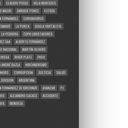
S
CLAUDIO POGGI
VILLA MERCEDES
O MACRI
ENRIQUE PONCE
FUTBOL
A FERNÁNDEZ
CORONAVIRUS
TAMAYO
LA PUNTA
GISELA VARTALITIS
LA PEDRERA
COPA LIBERTADORES
EZ SAA
ALBERTO FERNÁNDEZ
O NACIONAL
MARTÍN OLIVERO
 HISSA
RIVER PLATE
PASO
 ANDRÉ BAZLA
KIRCHNERISMO
NIORS
CORRUPCION
JUSTICIA
SALUD
 DIVISION
ARGENTINA
A FERNÁNDEZ DE KIRCHNER
AVANZAR
PJ
MOS
ALEJANDRO CACACE
ACCIDENTE
AFA
MENDOZA