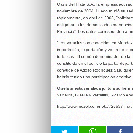
Oasis del Plata S.A., la empresa acusa
noviembre de 2004. Luego mudó su sede 
rápidamente, en abril de 2005, "solicitar
obligaban a los damnificados mendocinos
Provincia". Los datos corresponden a un
"Los Vartalitis son conocidos en Mendoz
importación, exportación y venta de cuer
turísticas. El común denominador de la m
constituido en el edificio Esparta, depa
cónyuge de Adolfo Rodríguez Saá, quien
habría tenido una participación decisiv
Gisela sí está señalada junto a su herma
Vartalitis, Gisella y Vartalitis, Ricardo An
http://www.mdzol.com/nota/725537-matr