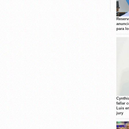
Reserva
anunci
para l
Cynthi
fallar 
Luis e
jury