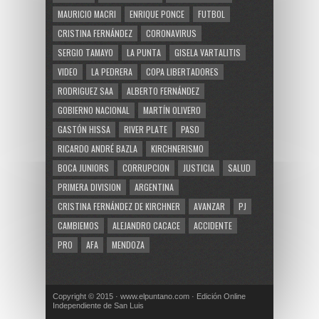
MAURICIO MACRI
ENRIQUE PONCE
FUTBOL
CRISTINA FERNÁNDEZ
CORONAVIRUS
SERGIO TAMAYO
LA PUNTA
GISELA VARTALITIS
VIDEO
LA PEDRERA
COPA LIBERTADORES
RODRIGUEZ SAA
ALBERTO FERNÁNDEZ
GOBIERNO NACIONAL
MARTÍN OLIVERO
GASTÓN HISSA
RIVER PLATE
PASO
RICARDO ANDRÉ BAZLA
KIRCHNERISMO
BOCA JUNIORS
CORRUPCION
JUSTICIA
SALUD
PRIMERA DIVISION
ARGENTINA
CRISTINA FERNÁNDEZ DE KIRCHNER
AVANZAR
PJ
CAMBIEMOS
ALEJANDRO CACACE
ACCIDENTE
PRO
AFA
MENDOZA
Copyright © 2015 · www.elpuntano.com · Edición Online
Independiente de San Luis