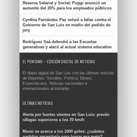
Reserva Salarial y Social: Poggi anunció un
aumento del 20% para los empleados públicos
Cynthia Fernández Paz volvió a fallar contra el
Gobierno de San Luis en medio del pedido de
jury
Rodríguez Saá defendió a las Escuelas
generativas y atacó al actual sistema educativo
EL PUNTANO – EDICIÓN DIGITAL DE NOTICIAS
El diario digital de San Luis con las últimas noticias
de Deportes, Sociales, Política, Dinero,
Espectáculos. Noticias nacionales e
internacionales al instante.
ULTIMAS NOTICIAS
Alerta por fuertes vientos en San Luis: prevén
ráfagas superiores a los 70 km/h
Messi se acerca a los 1000 goles: ¿cuántos
partidos necesitaría para lograr esa meta?