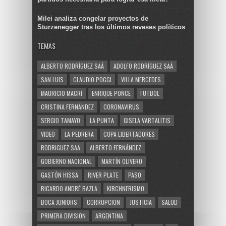
Milei analiza congelar proyectos de
Sturzenegger tras los últimos reveses políticos
TEMAS
ALBERTO RODRÍGUEZ SAÁ
ADOLFO RODRÍGUEZ SAÁ
SAN LUIS
CLAUDIO POGGI
VILLA MERCEDES
MAURICIO MACRI
ENRIQUE PONCE
FUTBOL
CRISTINA FERNÁNDEZ
CORONAVIRUS
SERGIO TAMAYO
LA PUNTA
GISELA VARTALITIS
VIDEO
LA PEDRERA
COPA LIBERTADORES
RODRIGUEZ SAA
ALBERTO FERNÁNDEZ
GOBIERNO NACIONAL
MARTÍN OLIVERO
GASTÓN HISSA
RIVER PLATE
PASO
RICARDO ANDRÉ BAZLA
KIRCHNERISMO
BOCA JUNIORS
CORRUPCION
JUSTICIA
SALUD
PRIMERA DIVISION
ARGENTINA