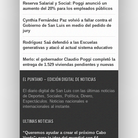
Reserva Salarial y Social: Poggi anunció un
aumento del 20% para los empleados públicos
Cynthia Fernández Paz volvió a fallar contra el
Gobierno de San Luis en medio del pedido de
jury
Rodríguez Saá defendió a las Escuelas
generativas y atacó al actual sistema educativo
Merlo: el gobernador Claudio Poggi completó la
entrega de 1.529 viviendas pendientes y nuevas
EL PUNTANO – EDICIÓN DIGITAL DE NOTICIAS
El diario digital de San Luis con las últimas noticias
de Deportes, Sociales, Política, Dinero,
Espectáculos. Noticias nacionales e
internacionales al instante.
ULTIMAS NOTICIAS
“Queremos ayudar a crear el próximo Cabo
Verde”: para la idea del mundial con 64