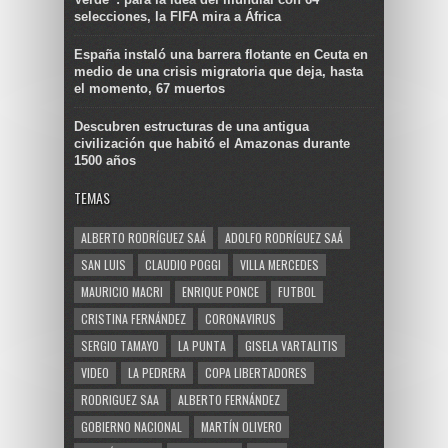
selecciones, la FIFA mira a África
España instaló una barrera flotante en Ceuta en
medio de una crisis migratoria que deja, hasta
el momento, 67 muertos
Descubren estructuras de una antigua
civilización que habitó el Amazonas durante
1500 años
TEMAS
ALBERTO RODRÍGUEZ SAÁ
ADOLFO RODRÍGUEZ SAÁ
SAN LUIS
CLAUDIO POGGI
VILLA MERCEDES
MAURICIO MACRI
ENRIQUE PONCE
FUTBOL
CRISTINA FERNÁNDEZ
CORONAVIRUS
SERGIO TAMAYO
LA PUNTA
GISELA VARTALITIS
VIDEO
LA PEDRERA
COPA LIBERTADORES
RODRIGUEZ SAA
ALBERTO FERNÁNDEZ
GOBIERNO NACIONAL
MARTÍN OLIVERO