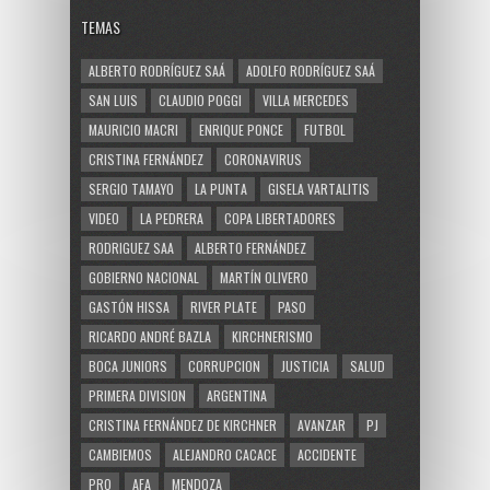
TEMAS
ALBERTO RODRÍGUEZ SAÁ
ADOLFO RODRÍGUEZ SAÁ
SAN LUIS
CLAUDIO POGGI
VILLA MERCEDES
MAURICIO MACRI
ENRIQUE PONCE
FUTBOL
CRISTINA FERNÁNDEZ
CORONAVIRUS
SERGIO TAMAYO
LA PUNTA
GISELA VARTALITIS
VIDEO
LA PEDRERA
COPA LIBERTADORES
RODRIGUEZ SAA
ALBERTO FERNÁNDEZ
GOBIERNO NACIONAL
MARTÍN OLIVERO
GASTÓN HISSA
RIVER PLATE
PASO
RICARDO ANDRÉ BAZLA
KIRCHNERISMO
BOCA JUNIORS
CORRUPCION
JUSTICIA
SALUD
PRIMERA DIVISION
ARGENTINA
CRISTINA FERNÁNDEZ DE KIRCHNER
AVANZAR
PJ
CAMBIEMOS
ALEJANDRO CACACE
ACCIDENTE
PRO
AFA
MENDOZA