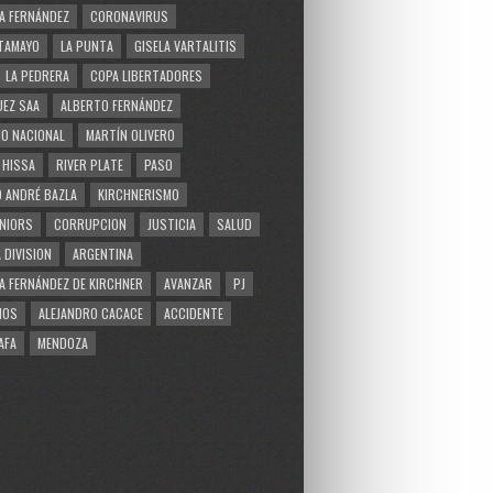
A FERNÁNDEZ
CORONAVIRUS
TAMAYO
LA PUNTA
GISELA VARTALITIS
LA PEDRERA
COPA LIBERTADORES
EZ SAA
ALBERTO FERNÁNDEZ
O NACIONAL
MARTÍN OLIVERO
 HISSA
RIVER PLATE
PASO
 ANDRÉ BAZLA
KIRCHNERISMO
NIORS
CORRUPCION
JUSTICIA
SALUD
 DIVISION
ARGENTINA
A FERNÁNDEZ DE KIRCHNER
AVANZAR
PJ
MOS
ALEJANDRO CACACE
ACCIDENTE
AFA
MENDOZA