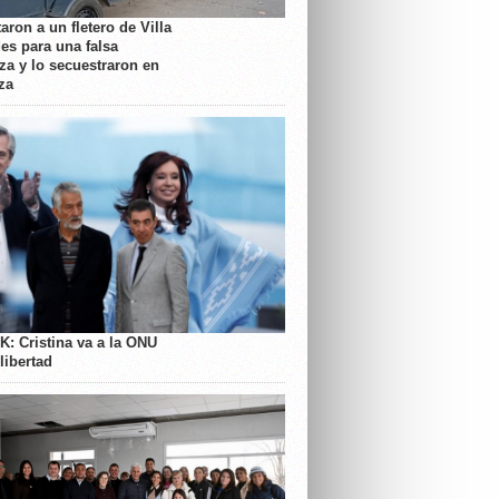
aron a un fletero de Villa
es para una falsa
a y lo secuestraron en
za
K: Cristina va a la ONU
libertad