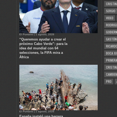
CRISTIN
SERGIO 
VIDEO
RODRIGU
GOBIERN
El Puntano | 1 agosto, 2026
GASTÓN
“Queremos ayudar a crear el
próximo Cabo Verde”: para la
RICARDO
idea del mundial con 64
selecciones, la FIFA mira a
BOCA JU
África
PRIMERA
CRISTIN
CAMBIE
PRO
El Puntano | 1 agosto, 2026
España instaló una barrera