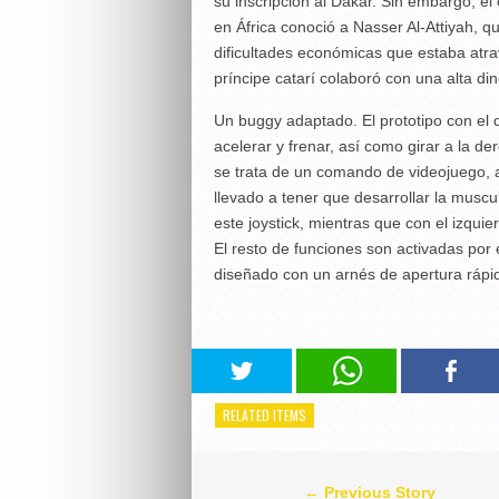
su inscripción al Dakar. Sin embargo, el e
en África conoció a Nasser Al-Attiyah, qu
dificultades económicas que estaba atra
príncipe catarí colaboró con una alta di
Un buggy adaptado. El prototipo con el 
acelerar y frenar, así como girar a la de
se trata de un comando de videojuego, a
llevado a tener que desarrollar la mus
este joystick, mientras que con el izqui
El resto de funciones son activadas por 
diseñado con un arnés de apertura rápi
RELATED ITEMS
← Previous Story