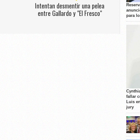
Intentan desmentir una pelea
Reserva
anunci
entre Gallardo y "El Fresco"
para l
Cynthi
fallar 
Luis e
jury