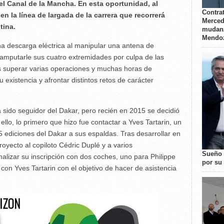
el Canal de la Mancha. En esta oportunidad, al
Contrat
 la línea de largada de la carrera que recorrerá
Merced
tina.
mudanz
Mendo
na descarga eléctrica al manipular una antena de
a amputarle sus cuatro extremidades por culpa de las
s superar varias operaciones y muchas horas de
u existencia y afrontar distintos retos de carácter
 sido seguidor del Dakar, pero recién en 2015 se decidió
lo, lo primero que hizo fue contactar a Yves Tartarin, un
5 ediciones del Dakar a sus espaldas. Tras desarrollar en
oyecto al copiloto Cédric Duplé y a varios
Sueño 
alizar su inscripción con dos coches, uno para Philippe
por su 
con Yves Tartarin con el objetivo de hacer de asistencia