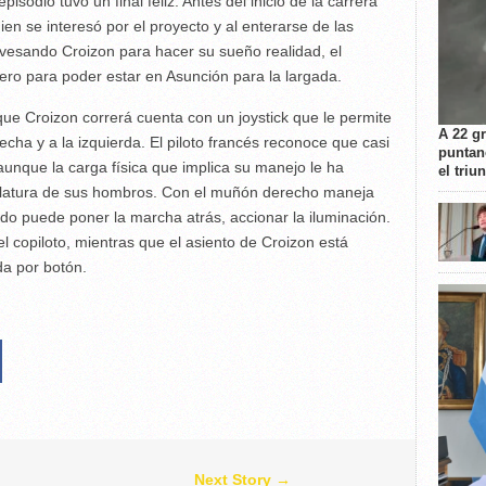
pisodio tuvo un final feliz. Antes del inicio de la carrera
ien se interesó por el proyecto y al enterarse de las
vesando Croizon para hacer su sueño realidad, el
nero para poder estar en Asunción para la largada.
que Croizon correrá cuenta con un joystick que le permite
A 22 g
recha y a la izquierda. El piloto francés reconoce que casi
puntan
unque la carga física que implica su manejo le ha
el triu
culatura de sus hombros. Con el muñón derecho maneja
erdo puede poner la marcha atrás, accionar la iluminación.
el copiloto, mientras que el asiento de Croizon está
da por botón.
Next Story →