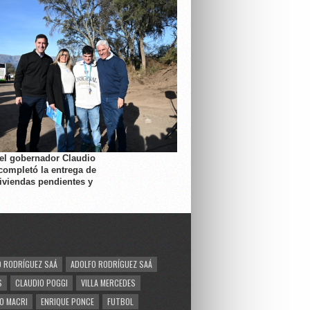
 el gobernador Claudio
completó la entrega de
viviendas pendientes y
 RODRÍGUEZ SAÁ
ADOLFO RODRÍGUEZ SAÁ
S
CLAUDIO POGGI
VILLA MERCEDES
O MACRI
ENRIQUE PONCE
FUTBOL