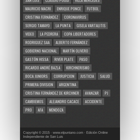
SAN LUIS
CLAUDIO POGGI
VILLA MERCEDES
MAURICIO MACRI
ENRIQUE PONCE
FUTBOL
CRISTINA FERNÁNDEZ
CORONAVIRUS
SERGIO TAMAYO
LA PUNTA
GISELA VARTALITIS
VIDEO
LA PEDRERA
COPA LIBERTADORES
RODRIGUEZ SAA
ALBERTO FERNÁNDEZ
GOBIERNO NACIONAL
MARTÍN OLIVERO
GASTÓN HISSA
RIVER PLATE
PASO
RICARDO ANDRÉ BAZLA
KIRCHNERISMO
BOCA JUNIORS
CORRUPCION
JUSTICIA
SALUD
PRIMERA DIVISION
ARGENTINA
CRISTINA FERNÁNDEZ DE KIRCHNER
AVANZAR
PJ
CAMBIEMOS
ALEJANDRO CACACE
ACCIDENTE
PRO
AFA
MENDOZA
Copyright © 2015 · www.elpuntano.com · Edición Online
Independiente de San Luis