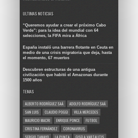
ULTIMAS NOTICIAS
“Queremos ayudar a crear el próximo Cabo
Verde”: para la idea del mundial con 64
selecciones, la FIFA mira a África
España instaló una barrera flotante en Ceuta en
medio de una crisis migratoria que deja, hasta
el momento, 67 muertos
Descubren estructuras de una antigua
civilización que habitó el Amazonas durante
1500 años
TEMAS
ALBERTO RODRÍGUEZ SAÁ
ADOLFO RODRÍGUEZ SAÁ
SAN LUIS
CLAUDIO POGGI
VILLA MERCEDES
MAURICIO MACRI
ENRIQUE PONCE
FUTBOL
CRISTINA FERNÁNDEZ
CORONAVIRUS
SERGIO TAMAYO
LA PUNTA
GISELA VARTALITIS