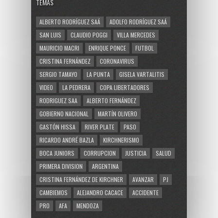
TEMAS
ALBERTO RODRÍGUEZ SAÁ
ADOLFO RODRÍGUEZ SAÁ
SAN LUIS
CLAUDIO POGGI
VILLA MERCEDES
MAURICIO MACRI
ENRIQUE PONCE
FUTBOL
CRISTINA FERNÁNDEZ
CORONAVIRUS
SERGIO TAMAYO
LA PUNTA
GISELA VARTALITIS
VIDEO
LA PEDRERA
COPA LIBERTADORES
RODRIGUEZ SAA
ALBERTO FERNÁNDEZ
GOBIERNO NACIONAL
MARTÍN OLIVERO
GASTÓN HISSA
RIVER PLATE
PASO
RICARDO ANDRÉ BAZLA
KIRCHNERISMO
BOCA JUNIORS
CORRUPCION
JUSTICIA
SALUD
PRIMERA DIVISION
ARGENTINA
CRISTINA FERNÁNDEZ DE KIRCHNER
AVANZAR
PJ
CAMBIEMOS
ALEJANDRO CACACE
ACCIDENTE
PRO
AFA
MENDOZA