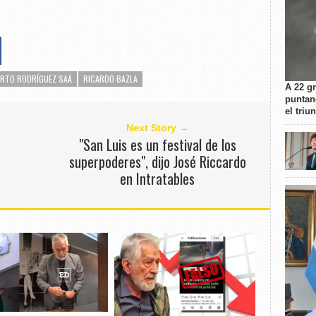
ERTO RODRÍGUEZ SAÁ
RICARDO BAZLA
A 22 g
puntan
el triu
Next Story →
"San Luis es un festival de los
superpoderes", dijo José Riccardo
en Intratables