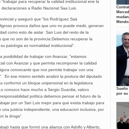
 "trabajar para recuperar la calidad institucional ene la
Contrat
n declaraciones a Radio Nacional Saa Luis.
Merced
mudanz
 provincial y aseguró que "los Rodríguez Saá
Mendo
eligroso provoca daños que uno no puede medir, generan
ad como esto de aislar San Luis del resto de la
es que no son de la provincia.Debemos recuperar la
u patologia es normalidad institucional".
a posibilidad de trabajar con Avanzar, "estamos
cial con Avanzar y que permita recomponer la calidad
a figura convocante que nos permite trabajar con una
s". En ese mismo sentido analizó la postura del diputado
as conformó un bloque unipersonal en la legislatura
Sueño 
 "Lo conozco hace mucho a Sergio Guardia, valoro
por su 
esponsabilidad política debemos pensar el futuro de la
abajar por un San Luis mejor para que exista trabajo para
n una justicia independiente, una educacion inclusiva, por
on la droga".
bajó hasta que formó una alianza con Adolfo y Alberto,