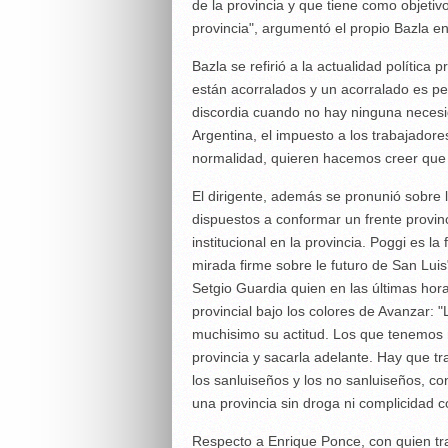
de la provincia y que tiene como objetivo
provincia", argumentó el propio Bazla e
Bazla se refirió a la actualidad política
están acorralados y un acorralado es p
discordia cuando no hay ninguna necesid
Argentina, el impuesto a los trabajador
normalidad, quieren hacemos creer que s
El dirigente, además se pronunió sobre l
dispuestos a conformar un frente provin
institucional en la provincia. Poggi es l
mirada firme sobre le futuro de San Lui
Setgio Guardia quien en las últimas hor
provincial bajo los colores de Avanzar:
muchisimo su actitud. Los que tenemos r
provincia y sacarla adelante. Hay que tr
los sanluiseños y los no sanluiseños, co
una provincia sin droga ni complicidad c
Respecto a Enrique Ponce, con quien tra