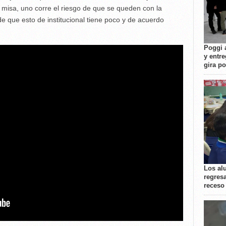
a misa, uno corre el riesgo de que se queden con la
 que esto de institucional tiene poco y de acuerdo
Poggi 
y entre
gira p
Los al
regresa
receso