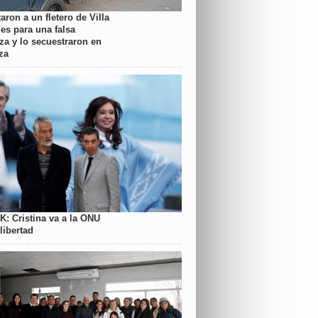
aron a un fletero de Villa
es para una falsa
a y lo secuestraron en
za
K: Cristina va a la ONU
libertad