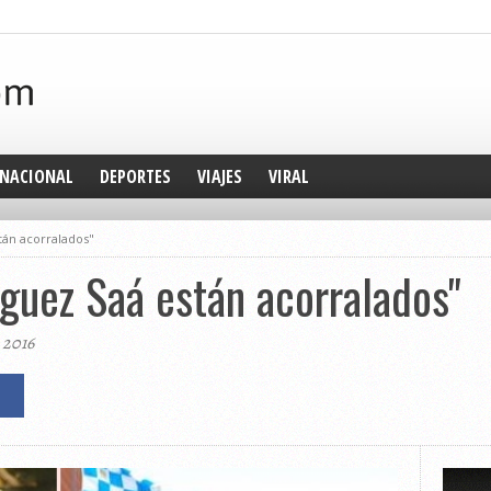
NACIONAL
DEPORTES
VIAJES
VIRAL
tán acorralados"
íguez Saá están acorralados"
 2016