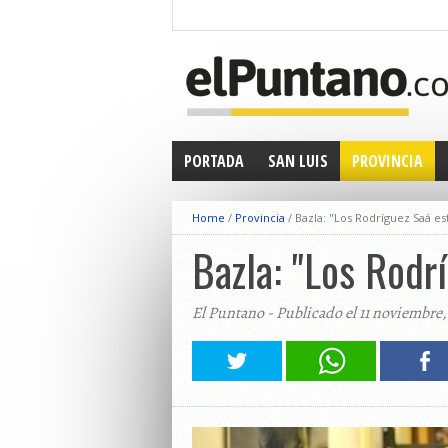
PORTADA
SAN LUIS
PROVINCIA
Home
/
Provincia
/
Bazla: "Los Rodríguez Saá es
Bazla: "Los Rodr
El Puntano - Publicado el 11 noviembre,