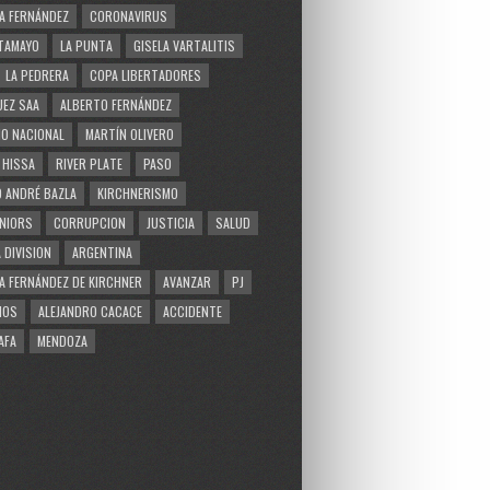
A FERNÁNDEZ
CORONAVIRUS
TAMAYO
LA PUNTA
GISELA VARTALITIS
LA PEDRERA
COPA LIBERTADORES
EZ SAA
ALBERTO FERNÁNDEZ
O NACIONAL
MARTÍN OLIVERO
 HISSA
RIVER PLATE
PASO
 ANDRÉ BAZLA
KIRCHNERISMO
NIORS
CORRUPCION
JUSTICIA
SALUD
 DIVISION
ARGENTINA
A FERNÁNDEZ DE KIRCHNER
AVANZAR
PJ
MOS
ALEJANDRO CACACE
ACCIDENTE
AFA
MENDOZA