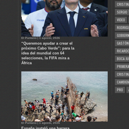
CRISTIN
SERGIO 
VIDEO
RODRIGU
GOBIERN
El Puntano | 1 agosto, 2026
GASTÓN
“Queremos ayudar a crear el
próximo Cabo Verde”: para la
RICARDO
idea del mundial con 64
selecciones, la FIFA mira a
BOCA JU
África
PRIMERA
CRISTIN
CAMBIE
PRO
El Puntano | 1 agosto, 2026
España instaló una barrera