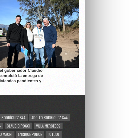
 el gobernador Claudio
completó la entrega de
viviendas pendientes y
 RODRÍGUEZ SAÁ
ADOLFO RODRÍGUEZ SAÁ
S
CLAUDIO POGGI
VILLA MERCEDES
O MACRI
ENRIQUE PONCE
FUTBOL