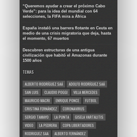
“Queremos ayudar a crear el próximo Cabo
Verde”: para la idea del mundial con 64
selecciones, la FIFA mira a África
España instaló una barrera flotante en Ceuta en
medio de una crisis migratoria que deja, hasta
el momento, 67 muertos
Descubren estructuras de una antigua
civilización que habitó el Amazonas durante
1500 años
TEMAS
ALBERTO RODRÍGUEZ SAÁ
ADOLFO RODRÍGUEZ SAÁ
SAN LUIS
CLAUDIO POGGI
VILLA MERCEDES
MAURICIO MACRI
ENRIQUE PONCE
FUTBOL
CRISTINA FERNÁNDEZ
CORONAVIRUS
SERGIO TAMAYO
LA PUNTA
GISELA VARTALITIS
VIDEO
LA PEDRERA
COPA LIBERTADORES
RODRIGUEZ SAA
ALBERTO FERNÁNDEZ