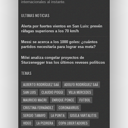
internacionales al instante.
ULTIMAS NOTICIAS
Alerta por fuertes vientos en San Luis: prevén
ráfagas superiores a los 70 km/h
Messi se acerca a los 1000 goles: ¿cuántos
partidos necesitaría para lograr esa meta?
Milei analiza congelar proyectos de
Sturzenegger tras los últimos reveses políticos
TEMAS
ALBERTO RODRÍGUEZ SAÁ
ADOLFO RODRÍGUEZ SAÁ
SAN LUIS
CLAUDIO POGGI
VILLA MERCEDES
MAURICIO MACRI
ENRIQUE PONCE
FUTBOL
CRISTINA FERNÁNDEZ
CORONAVIRUS
SERGIO TAMAYO
LA PUNTA
GISELA VARTALITIS
VIDEO
LA PEDRERA
COPA LIBERTADORES