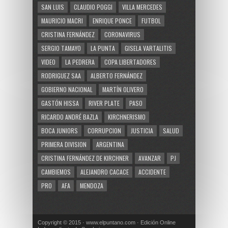
SAN LUIS
CLAUDIO POGGI
VILLA MERCEDES
MAURICIO MACRI
ENRIQUE PONCE
FUTBOL
CRISTINA FERNÁNDEZ
CORONAVIRUS
SERGIO TAMAYO
LA PUNTA
GISELA VARTALITIS
VIDEO
LA PEDRERA
COPA LIBERTADORES
RODRIGUEZ SAA
ALBERTO FERNÁNDEZ
GOBIERNO NACIONAL
MARTÍN OLIVERO
GASTÓN HISSA
RIVER PLATE
PASO
RICARDO ANDRÉ BAZLA
KIRCHNERISMO
BOCA JUNIORS
CORRUPCION
JUSTICIA
SALUD
PRIMERA DIVISION
ARGENTINA
CRISTINA FERNÁNDEZ DE KIRCHNER
AVANZAR
PJ
CAMBIEMOS
ALEJANDRO CACACE
ACCIDENTE
PRO
AFA
MENDOZA
Copyright © 2015 · www.elpuntano.com · Edición Online